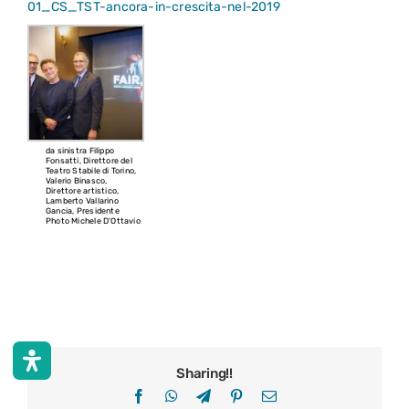
01_CS_TST-ancora-in-crescita-nel-2019
da sinistra Filippo
Fonsatti, Direttore del
Teatro Stabile di Torino,
Valerio Binasco,
Direttore artistico,
Lamberto Vallarino
Gancia, Presidente
Photo Michele D’Ottavio
Sharing!!
Facebook
WhatsApp
Telegram
Pinterest
Email