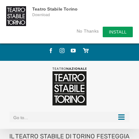
Teatro Stabile Torino
Download
No Thanks
INSTALL
Skip
Facebook
Instagram
YouTube
Store
to
online
content
Go to...
IL TEATRO STABILE DI TORINO FESTEGGIA