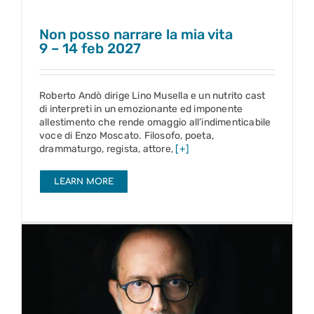
Non posso narrare la mia vita
9 – 14 feb 2027
Roberto Andò dirige Lino Musella e un nutrito cast
di interpreti in un emozionante ed imponente
allestimento che rende omaggio all’indimenticabile
voce di Enzo Moscato. Filosofo, poeta,
drammaturgo, regista, attore,
[+]
LEARN MORE
Qur’an. meditazioni ad alta voce verso il Corano
20 – 25 apr 2027