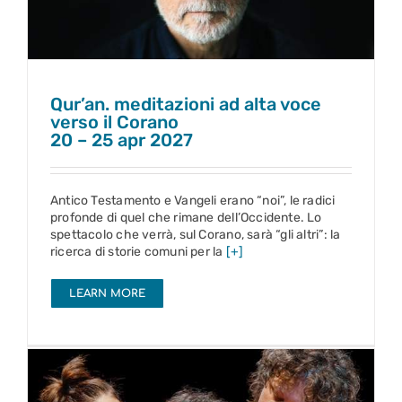
Qur’an. meditazioni ad alta voce
verso il Corano
20 – 25 apr 2027
Antico Testamento e Vangeli erano “noi”, le radici
profonde di quel che rimane dell’Occidente. Lo
spettacolo che verrà, sul Corano, sarà “gli altri”: la
ricerca di storie comuni per la
[+]
LEARN MORE