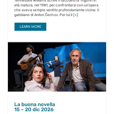
Tennessee Williams scrive Il taccuino di Trigorin in
età matura, nel 1981, per confrontarsi con un’opera
che aveva sempre sentito profondamente vicina: Il
gabbiano di Anton Čechov. Per lui il
[+]
LEARN MORE
La buona novella
15 – 20 dic 2026
La buona novella
15 – 20 dic 2026