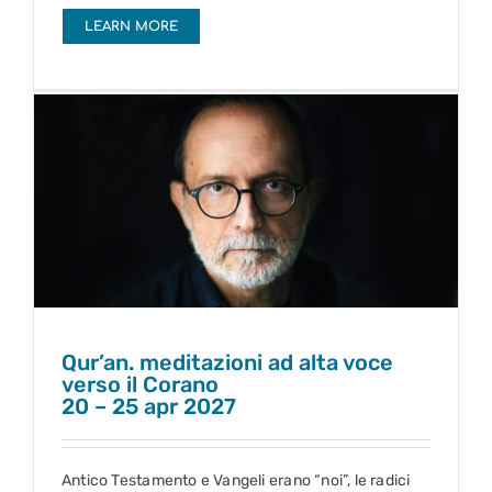
LEARN MORE
Qur’an. meditazioni ad alta voce verso il Corano
20 – 25 apr 2027
Qur’an. meditazioni ad alta voce
verso il Corano
20 – 25 apr 2027
Antico Testamento e Vangeli erano “noi”, le radici