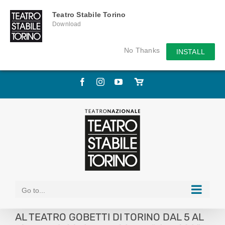
Teatro Stabile Torino
Download
No Thanks
INSTALL
Skip
Facebook
Instagram
YouTube
Store
to
online
content
Go to...
AL TEATRO GOBETTI DI TORINO DAL 5 AL