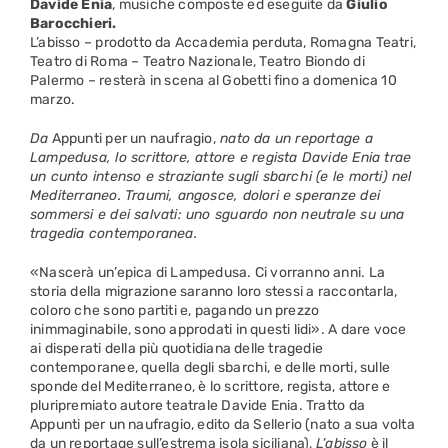
Davide Enia
, musiche composte ed eseguite da
Giulio
Barocchieri.
L’abisso – prodotto da Accademia perduta, Romagna Teatri,
Teatro di Roma – Teatro Nazionale, Teatro Biondo di
Palermo – resterà in scena al Gobetti fino a domenica 10
marzo.
Da
Appunti per un naufragio,
nato da un reportage a
Lampedusa, lo scrittore, attore e regista Davide Enia trae
un cunto intenso e straziante sugli sbarchi (e le morti) nel
Mediterraneo. Traumi, angosce, dolori e speranze dei
sommersi e dei salvati: uno sguardo non neutrale su una
tragedia contemporanea.
«Nascerà un’epica di Lampedusa. Ci vorranno anni. La
storia della migrazione saranno loro stessi a raccontarla,
coloro che sono partiti e, pagando un prezzo
inimmaginabile, sono approdati in questi lidi». A dare voce
ai disperati della più quotidiana delle tragedie
contemporanee, quella degli sbarchi, e delle morti, sulle
sponde del Mediterraneo, è lo scrittore, regista, attore e
pluripremiato autore teatrale Davide Enia. Tratto da
Appunti per un naufragio, edito da Sellerio (nato a sua volta
da un reportage sull’estrema isola siciliana),
L’abisso
è il