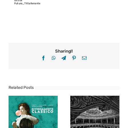
foto di
Futura_Tittaferrante
Sharing!!
Facebook
WhatsApp
Telegram
Pinterest
Email
Related Posts