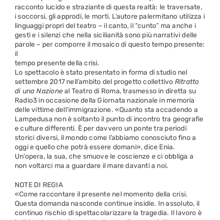
racconto lucido e straziante di questa realtà: le traversate,
i soccorsi, gli approdi, le morti. L’autore palermitano utilizza i
linguaggi propri del teatro – il canto, il “cunto” ma anche i
gesti e i silenzi che nella sicilianità sono più narrativi delle
parole – per comporre il mosaico di questo tempo presente:
il
tempo presente della crisi.
Lo spettacolo è stato presentato in forma di studio nel
settembre 2017 nell’ambito del progetto collettivo
Ritratto
di una Nazione
al Teatro di Roma, trasmesso in diretta su
Radio3 in occasione della Giornata nazionale in memoria
delle vittime dell’immigrazione. «Quanto sta accadendo a
Lampedusa non è soltanto il punto di incontro tra geografie
e culture differenti. È per davvero un ponte tra periodi
storici diversi, il mondo come l’abbiamo conosciuto fino a
oggi e quello che potrà essere domani», dice Enia.
Un’opera, la sua, che smuove le coscienze e ci obbliga a
non voltarci ma a guardare il mare davanti a noi.
NOTE DI REGIA
«Come raccontare il presente nel momento della crisi.
Questa domanda nasconde continue insidie. In assoluto, il
continuo rischio di spettacolarizzare la tragedia. Il lavoro è