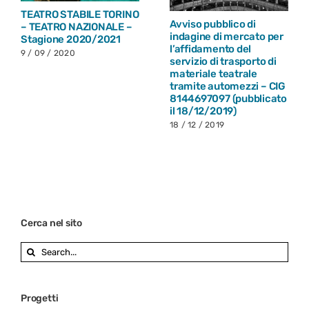
ILE TORINO
Avviso pubblico 
Avviso pubblico di
IONALE –
indagine di mer
indagine di mercato per
0/2021
l’affidamento de
l’affidamento del
noleggio di
servizio di trasporto di
apparecchiature
materiale teatrale
luci e video di
tramite automezzi – CIG
palcoscenico e 
8144697097 (pubblicato
relativo servizio
il 18/12/2019)
installazione e
18 / 12 / 2019
assistenza tecni
80742119b1
4 / 11 / 2019
Cerca nel sito
Search
for:
Progetti