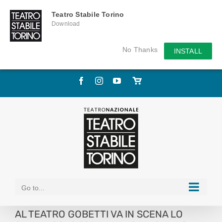
Teatro Stabile Torino
Download
No Thanks
INSTALL
Skip
Facebook
Instagram
YouTube
Store
to
online
content
Go to...
AL TEATRO GOBETTI VA IN SCENA LO