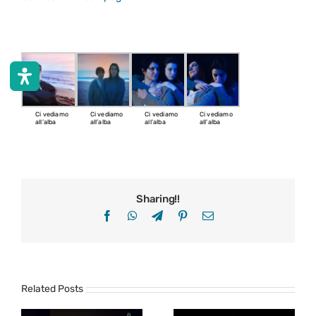
Ci vediamo
Ci vediamo
Ci vediamo
Ci vediamo
all’alba
all’alba
all’alba
all’alba
Sharing!!
Facebook
WhatsApp
Telegram
Pinterest
Email
Related Posts