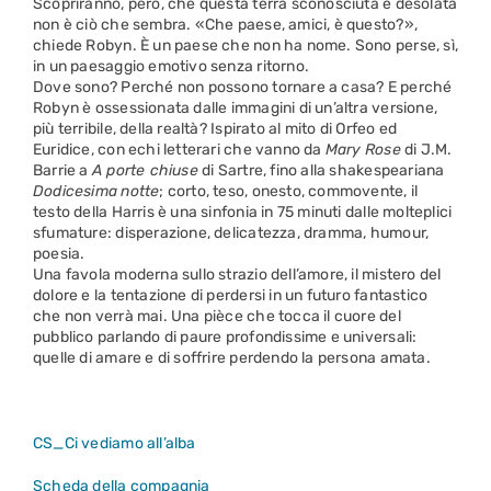
Scopriranno, però, che questa terra sconosciuta e desolata
non è ciò che sembra. «Che paese, amici, è questo?»,
chiede Robyn. È un paese che non ha nome. Sono perse, sì,
in un paesaggio emotivo senza ritorno.
Dove sono? Perché non possono tornare a casa? E perché
Robyn è ossessionata dalle immagini di un’altra versione,
più terribile, della realtà? Ispirato al mito di Orfeo ed
Euridice, con echi letterari che vanno da
Mary
Rose
di J.M.
Barrie a
A porte chiuse
di Sartre, fino alla shakespeariana
Dodicesima
notte
; corto, teso, onesto, commovente, il
testo della Harris è una sinfonia in 75 minuti dalle molteplici
sfumature: disperazione, delicatezza, dramma, humour,
poesia.
Una favola moderna sullo strazio dell’amore, il mistero del
dolore e la tentazione di perdersi in un futuro fantastico
che non verrà mai. Una pièce che tocca il cuore del
pubblico parlando di paure profondissime e universali:
quelle di amare e di soffrire perdendo la persona amata.
CS_Ci vediamo all’alba
Scheda della compagnia