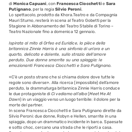
di
Monica
Capuani
, con
Francesca
Ciocchetti
e
Sara
Putignano
, per la regia
Silvio
Peroni
.
Lo spettacolo, prodotto da Khora.Teatro e da Compagnia
Mauri Sturno, resterà in scena al Teatro Gobetti per la
Stagione in Abbonamento del Teatro Stabile di Torino –
Teatro Nazionale fino a domenica 12 gennaio.
Ispirata al mito di Orfeo ed Euridice, la pièce della
britannica Zinnie Harris è una sinfonia di un’ora e un
quarto, delicata e dolente, sullo strazio dell’amore
perduto. Due donne smarrite su una spiaggia: le
emozionanti Francesca Ciocchetti e Sara Putignano.
«C’è un posto strano che si chiama dolore dove tutte le
regole sono diverse». Alla ricerca (impossibile) dell’amore
perduto, la drammaturga britannica Zinnie Harris conduce
le due protagoniste di
Ci
vediamo
all’alba
(
Meet
Me
At
Dawn
) in un viaggio verso un luogo terribile: il dolore per la
morte del partner.
In scena Francesca Ciocchetti e Sara Putignano dirette da
Silvio Peroni: due donne, Robyn e Hellen, smarrite in una
spiaggia, dopo un drammatico incidente in barca. Spaesate
e sotto choc, cercano una strada che le riporti a casa.