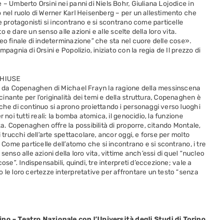
– Umberto Orsini nei panni di Niels Bohr, Giuliana Lojodice in
 nel ruolo di Werner Karl Heisenberg – per un allestimento che
e protagonisti si incontrano e si scontrano come particelle
to e dare un senso alle azioni e alle scelte della loro vita.
eo finale di indeterminazione” che sta nel cuore delle cose».
pagnia di Orsini e Popolizio, iniziato con la regia de Il prezzo di
CHIUSE
gi da Copenaghen di Michael Frayn la ragione della messinscena
nante per l’originalità dei temi e della struttura, Copenaghen è
che di continuo si aprono proiettando i personaggi verso luoghi
 noi tutti reali: la bomba atomica, il genocidio, la funzione
za. Copenaghen offre la possibilità di proporre, citando Montale,
 trucchi dell’arte spettacolare, ancor oggi, e forse per molto
 Come particelle dell’atomo che si incontrano e si scontrano, i tre
enso alle azioni della loro vita, vittime anch’essi di quel “nucleo
ose”. Indispensabili, quindi, tre interpreti d’eccezione; vale a
 le loro certezze interpretative per affrontare un testo “senza
rino – Teatro Nazionale con l’Università degli Studi di Torino