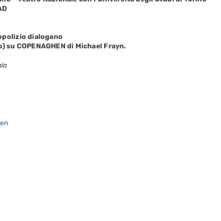
AD
opolizio dialogano
no) su COPENAGHEN di Michael Frayn.
ala
hen