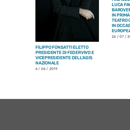
LUCA FA
BAROVER
HE
IN PRIM
URA DELLA
TEATRO 
NESS
IN OCCA
EUROPE
26 / 07 / 
FILIPPO FONSATTI ELETTO
PRESIDENTE DI FEDERVIVO E
VICEPRESIDENTE DELL’AGIS
NAZIONALE
6 / 06 / 2019