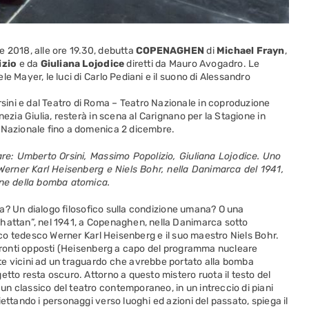
e 2018, alle ore 19.30, debutta
COPENAGHEN
di
Michael Frayn
,
izio
e da
Giuliana Lojodice
diretti da Mauro Avogadro. Le
e Mayer, le luci di Carlo Pediani e il suono di Alessandro
ini e dal Teatro di Roma – Teatro Nazionale in coproduzione
nezia Giulia, resterà in scena al Carignano per la Stagione in
o Nazionale fino a domenica 2 dicembre.
lare: Umberto Orsini, Massimo Popolizio, Giuliana Lojodice. Uno
, Werner Karl Heisenberg e Niels Bohr, nella Danimarca del 1941,
one della bomba atomica.
fica? Un dialogo filosofico sulla condizione umana? O una
nhattan”, nel 1941, a Copenaghen, nella Danimarca sotto
sico tedesco Werner Karl Heisenberg e il suo maestro Niels Bohr.
u fronti opposti (Heisenberg a capo del programma nucleare
te vicini ad un traguardo che avrebbe portato alla bomba
etto resta oscuro. Attorno a questo mistero ruota il testo del
n classico del teatro contemporaneo, in un intreccio di piani
ettando i personaggi verso luoghi ed azioni del passato, spiega il