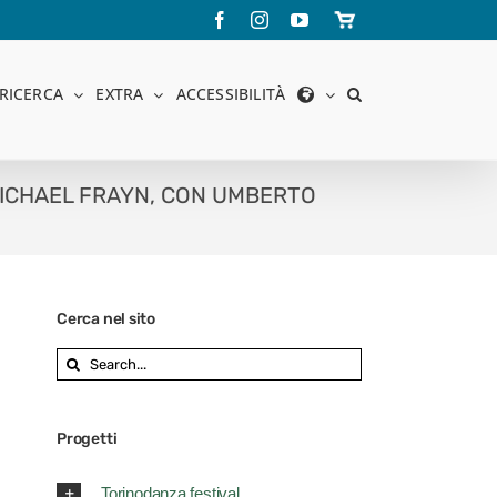
Facebook
Instagram
YouTube
Store
online
RICERCA
EXTRA
ACCESSIBILITÀ
MICHAEL FRAYN, CON UMBERTO
Cerca nel sito
Search
for:
Progetti
Torinodanza festival