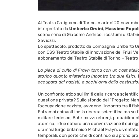
Al Teatro Carignano di Torino, martedì 20 novembr
interpretato da
Umberto Orsini
,
Massimo Popol
scene sono di Giacomo Andrico, i costumi di Gabriel
Saviozzi.
Lo spettacolo, prodotto da Compagnia Umberto Ors
con CSS Teatro Stabile di innovazione del Friuli Ve
abbonamento del Teatro Stabile di Torino – Teatr
La pièce di culto di Frayn torna con un cast stel
storico quanto misterioso incontro tra due fisici
occupata dai nazisti, a pochi anni dalla costruzi
Un confronto etico sui limiti della ricerca scienti
questione privata? Sullo sfondo del “Progetto Ma
l’occupazione nazista, avvenne l’incontro tra il fi
Entrambi coinvolti nella ricerca scientifica ma s
militare tedesco, Bohr mezzo ebreo), probabilmen
atomica, i due ebbero una conversazione il cui ogg
drammaturgo britannico Michael Frayn, diventato u
temporali, con porte che di continuo si aprono proi