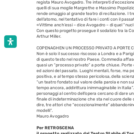
regista Mauro Avogadro. Tre interpreti d’eccezione 
quelli di sua moglie Margrethe e Massimo Popolizio
rende omaggio al grande teatro di recitazione. I tr
dell’atomo, nel tentativo di fare i conti con il passa
«Vittime anch’essi – dice Avogadro – di quel “nucl
Con questo progetto prosegue il sodalizio tra la Com
Arthur Miller.
COPENAGHEN UN PROCESSO PRIVATO A PORTE 
Non è solo il successo riscosso a Londra e a Pari
di questo testo nel nostro Paese. Commedia affasci
quasi un “processo privato” a porte chiuse. Porte 
ed azioni del passato. Luoghi mentali, forse, ma per
positiva, e al tempo stesso pericolosa, della scien
“un teatro fondato sul valore della parola e non sui
tempo ancora, addirittura inimmaginabile in Italia”.
personaggi al centro dell’opera cercano di dare un s
finale di indeterminazione che sta nel cuore delle c
dire, tre attori che “eccezionalmente” abbandonino
modelli”.
Mauro Avogadro
Per RETROSCENA
il progetto realizzato dal Teatro Stabile di To