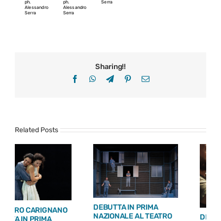
ph.
ph.
Serra
Alessandro
Alessandro
Serra
Serra
Sharing!!
Facebook
WhatsApp
Telegram
Pinterest
Email
Related Posts
DEBUTTA IN PRIMA
NAZIONALE AL TEATRO
DEBUTTA ALLE