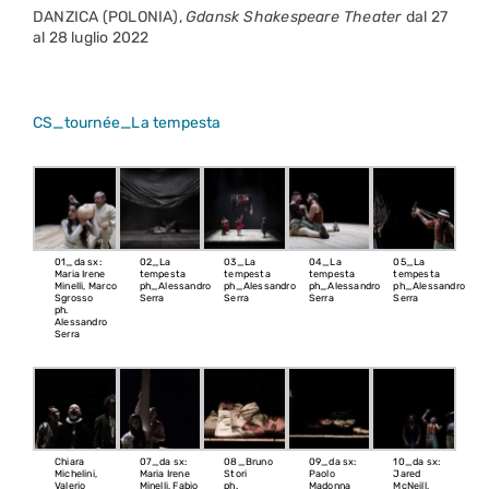
DANZICA (POLONIA),
Gdansk Shakespeare Theater
dal 27
al 28 luglio 2022
CS_tournée_La tempesta
01_da sx:
02_La
03_La
04_La
05_La
Maria Irene
tempesta
tempesta
tempesta
tempesta
Minelli, Marco
ph_Alessandro
ph_Alessandro
ph_Alessandro
ph_Alessandro
Sgrosso
Serra
Serra
Serra
Serra
ph.
Alessandro
Serra
Chiara
07_da sx:
08_Bruno
09_da sx:
10_da sx:
Michelini,
Maria Irene
Stori
Paolo
Jared
Valerio
Minelli, Fabio
ph.
Madonna
McNeill,