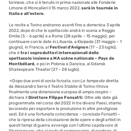
torinese, che si è tenuto in prima nazionale alle Fonderie
Limone di Moncalieri il 15 marzo 2022,
sarà in
tournée in
Italia e all’estero
.
Le recite a Torino andranno avanti fino a domenica 3 aprile
2022, dopo di che lo spettacolo andrà in scena a Reggio
Emilia (5 – 6 aprile) e a Roma (28 aprile – 15 maggio), per
continuare con le date in Lituania, a Klaipeda (31 maggio – 1
giugno), in Francia, al
Festival d’Avignon
(17 – 23 luglio),
che è
tra i coproduttori internazionali dello
spettacolo insieme a MA scène nationale – Pays de
Montbéliard,
e poi in Polonia a Danzica, al Gdansk
Shakespeare Theater (27 – 28 luglio).
«Dopo due anni di sosta forzata, con
La tempesta
diretta
da Alessandro Serra il Teatro Stabile di Torino ritrova
finalmente una dimensione europea di ampio respiro –
dichiara il
Direttore Filippo Fonsatti
. Oltre alle date già
programmate nel corso del 2022 in tre diversi Paesi, stiamo
lavorando per esportare la produzione in altre prestigiose
sedi. Ed è una fortunata coincidenza – conclude Fonsatti –
che la ripresa della circolazione delle opere e degli artisti in
questi tempi di guerra avvenga con l’ultimo capolavoro di
Shakespeare, che ci parla di compassione, di perdono, di