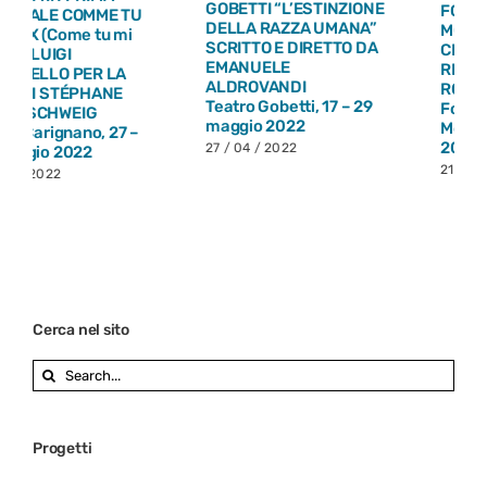
GOBETTI “L’ESTINZIONE
FONDERIE LIMONE DI
DELLA RAZZA UMANA”
MONCALIERI “ANTONIO E
SCRITTO E DIRETTO DA
CLEOPATRA” NELLA
EMANUELE
RILETTURA DI TIAGO
ALDROVANDI
RODRIGUES
Teatro Gobetti, 17 – 29
Fonderie Limone di
maggio 2022
Moncalieri, 27 – 30 aprile
2022
27 / 04 / 2022
21 / 04 / 2022
Cerca nel sito
Search
for:
Progetti