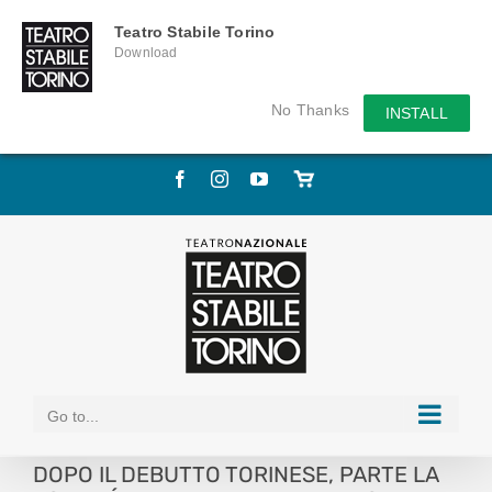
Teatro Stabile Torino
Download
No Thanks
INSTALL
Skip
Facebook
Instagram
YouTube
Store
to
online
content
Go to...
DOPO IL DEBUTTO TORINESE, PARTE LA