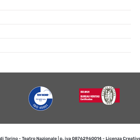
 di Torino - Teatro Nazionale | p. iva 08762960014 - Licenza Creat