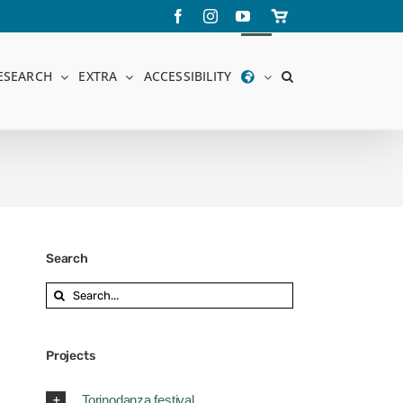
Facebook
Instagram
YouTube
Store
online
ESEARCH
EXTRA
ACCESSIBILITY
Search
Search
for:
Projects
Torinodanza festival