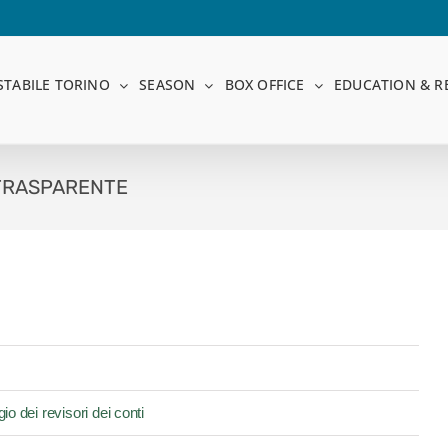
STABILE TORINO
SEASON
BOX OFFICE
EDUCATION & R
TRASPARENTE
o dei revisori dei conti