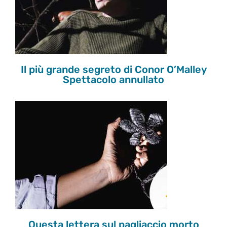
O’Malley
Spettacolo annullato
Il più grande segreto di Conor O’Malley
Spettacolo annullato
Questa lettera sul pagliaccio morto
22 nov 2025
Questa lettera sul pagliaccio morto