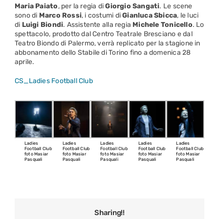
Maria Paiato
, per la regia di
Giorgio Sangati
. Le scene
sono di
Marco Rossi
, i costumi di
Gianluca Sbicca
, le luci
di
Luigi Biondi
. Assistente alla regia
Michele Tonicello
. Lo
spettacolo, prodotto dal Centro Teatrale Bresciano e dal
Teatro Biondo di Palermo, verrà replicato per la stagione in
abbonamento dello Stabile di Torino fino a domenica 28
aprile.
CS_Ladies Football Club
Ladies
Ladies
Ladies
Ladies
Ladies
Football Club
Football Club
Football Club
Football Club
Football Club
foto Masiar
foto Masiar
foto Masiar
foto Masiar
foto Masiar
Pasquali
Pasquali
Pasquali
Pasquali
Pasquali
Sharing!!