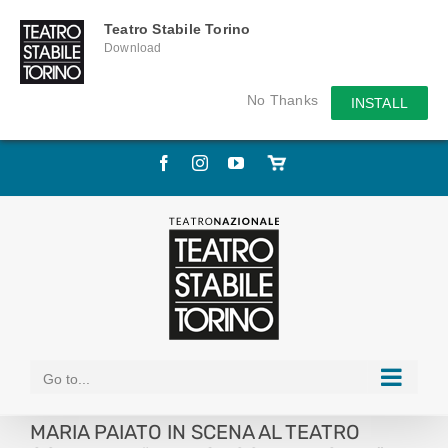
Teatro Stabile Torino
Download
No Thanks
INSTALL
Skip
Facebook
Instagram
YouTube
Store
to
online
content
Go to...
MARIA PAIATO IN SCENA AL TEATRO