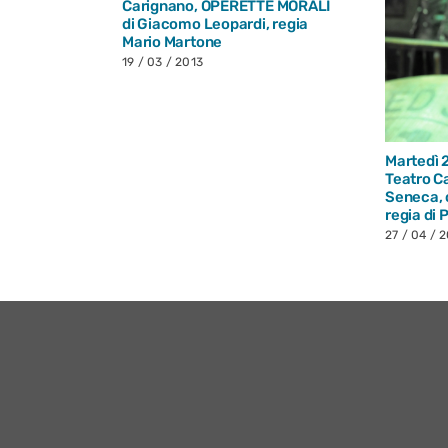
Carignano, OPERETTE MORALI
di Giacomo Leopardi, regia
Mario Martone
19 / 03 / 2013
14, Teatro
RAFIA di
regia di
Martedì 
Teatro C
Seneca, 
regia di 
27 / 04 / 