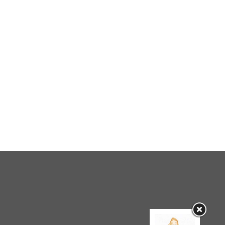
Fonderie Limone Moncali
SORELLE MACALUSO, tes
regia di Emma Dante
21 / 04 / 2013
Martedì 6 maggio 2014, Teatro
Carignano, AQUILONI, due
tempi di Paolo Poli liberamente
tratti da Giovanni Pascoli
25 / 04 / 2013