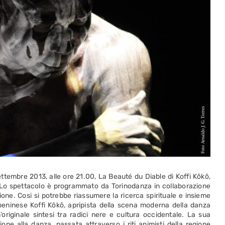
ttembre 2013, alle ore 21.00, La Beauté du Diable di Koffi Kôkô,
 Lo spettacolo è programmato da Torinodanza in collaborazione
zione. Cosi si potrebbe riassumere la ricerca spirituale e insieme
beninese Koffi Kôkô, apripista della scena moderna della danza
originale sintesi tra radici nere e cultura occidentale. La sua
ione alla danza, passata attraverso i riti animisti della regione