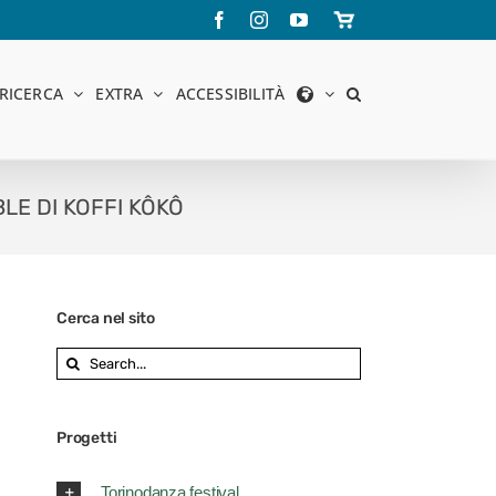
Facebook
Instagram
YouTube
Store
online
RICERCA
EXTRA
ACCESSIBILITÀ
LE DI KOFFI KÔKÔ
Cerca nel sito
Search
for:
Progetti
Torinodanza festival