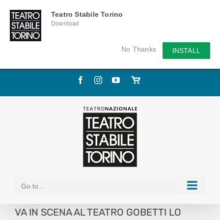
Teatro Stabile Torino
Download
No Thanks
INSTALL
Skip
Facebook
Instagram
YouTube
Store
to
online
content
Go to...
VA IN SCENA AL TEATRO GOBETTI LO