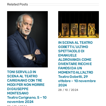
Related Posts
IN SCENA AL TEATRO
GOBETTI L’ULTIMO
SPETTACOLO DI
EMANUELE
ALDROVANDI: COME
DIVENTARE RICCHI E
FAMOSI DA UN
TONI SERVILLO IN
MOMENTO ALL’ALTRO
SCENA AL TEATRO
Teatro Gobetti, 29
CARIGNANO CON TRE
ottobre – 10 novembre
MODI PER NON MORIRE
2024
DI GIUSEPPE
28 / 10 / 2024
MONTESANO
Teatro Carignano, 5 – 10
novembre 2024