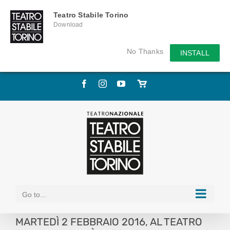
Teatro Stabile Torino
Download
No Thanks
INSTALL
Skip
Facebook
Instagram
YouTube
Store
to
online
content
Go to...
MARTEDÌ 2 FEBBRAIO 2016, AL TEATRO