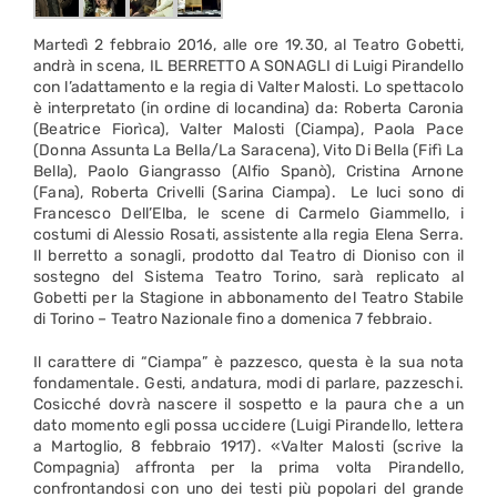
Martedì 2 febbraio 2016, alle ore 19.30, al Teatro Gobetti,
andrà in scena, IL BERRETTO A SONAGLI di Luigi Pirandello
con l’adattamento e la regia di Valter Malosti. Lo spettacolo
è interpretato (in ordine di locandina) da: Roberta Caronia
(Beatrice Fiorìca), Valter Malosti (Ciampa), Paola Pace
(Donna Assunta La Bella/La Saracena), Vito Di Bella (Fifì La
Bella), Paolo Giangrasso (Alfio Spanò), Cristina Arnone
(Fana), Roberta Crivelli (Sarina Ciampa). Le luci sono di
Francesco Dell’Elba, le scene di Carmelo Giammello, i
costumi di Alessio Rosati, assistente alla regia Elena Serra.
Il berretto a sonagli, prodotto dal Teatro di Dioniso con il
sostegno del Sistema Teatro Torino, sarà replicato al
Gobetti per la Stagione in abbonamento del Teatro Stabile
di Torino – Teatro Nazionale fino a domenica 7 febbraio.
Il carattere di “Ciampa” è pazzesco, questa è la sua nota
fondamentale. Gesti, andatura, modi di parlare, pazzeschi.
Cosicché dovrà nascere il sospetto e la paura che a un
dato momento egli possa uccidere (Luigi Pirandello, lettera
a Martoglio, 8 febbraio 1917). «Valter Malosti (scrive la
Compagnia) affronta per la prima volta Pirandello,
confrontandosi con uno dei testi più popolari del grande