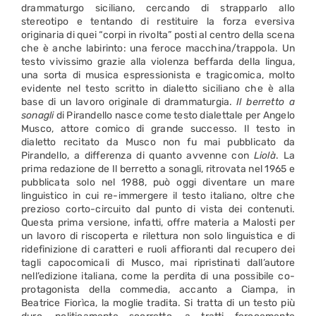
drammaturgo siciliano, cercando di strapparlo allo
stereotipo e tentando di restituire la forza eversiva
originaria di quei “corpi in rivolta” posti al centro della scena
che è anche labirinto: una feroce macchina/trappola. Un
testo vivissimo grazie alla violenza beffarda della lingua,
una sorta di musica espressionista e tragicomica, molto
evidente nel testo scritto in dialetto siciliano che è alla
base di un lavoro originale di drammaturgia.
Il berretto a
sonagli
di Pirandello nasce come testo dialettale per Angelo
Musco, attore comico di grande successo. Il testo in
dialetto recitato da Musco non fu mai pubblicato da
Pirandello, a differenza di quanto avvenne con
Liolà
. La
prima redazione de Il berretto a sonagli, ritrovata nel 1965 e
pubblicata solo nel 1988, può oggi diventare un mare
linguistico in cui re-immergere il testo italiano, oltre che
prezioso corto-circuito dal punto di vista dei contenuti.
Questa prima versione, infatti, offre materia a Malosti per
un lavoro di riscoperta e rilettura non solo linguistica e di
ridefinizione di caratteri e ruoli affioranti dal recupero dei
tagli capocomicali di Musco, mai ripristinati dall’autore
nell’edizione italiana, come la perdita di una possibile co-
protagonista della commedia, accanto a Ciampa, in
Beatrice Fiorìca, la moglie tradita. Si tratta di un testo più