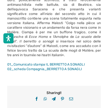
duro, politicamente scorretto, a tratti ferocemente
antimaschilista nelle battute, sia di Beatrice, sia
dell’equivoca Saracena e che presenta varianti
significative come all’inizio del secondo atto in cui il
manoscritto contiene una scena totalmente espunta nella
versione italiana. Afferma Malosti “Colgo nella pièce un
carattere visionario e un andamento da farsa nera come in
Molière. Ciampa è per me un buffone tragico, come il
Nietzsche di
Ecce Homo
e l’Arnolphe de
La scuola delle
mogli
”.
Il berretto a sonagli
si inserisce nel solco delle
rivisitazioni “d’autore” di Malosti, come era accaduto con il
felice lavoro tratto da La scuola delle mogli di Molière, per
tre anni in tournée nei teatri italiani».
01_Comunicato stampa IL BERRETTO A SONAGLI
02_scheda Compagnia_BERRETTO A SONAGLI
Sharing!!
Facebook
WhatsApp
Telegram
Pinterest
Email