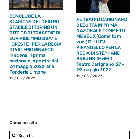
CONCLUDE LA
AL TEATRO CARIGNANO
STAGIONE DEL TEATRO
DEBUTTA IN PRIMA
STABILE DI TORINO UN
NAZIONALE COMME TU
DITTICO DI TRAGEDIE DI
ME VEUX (Come tu mi
EURIPIDE “IFIGENIA” E
vuoi) DI LUIGI
“ORESTE” PER LA REGIA
PIRANDELLO PER LA
DI VALERIO BINASCO
REGIA DI STÉPHANE
In scena in prima
BRAUNSCHWEIG
nazionale, a partire dal
Teatro Carignano, 27 –
24 maggio 2022, alle
29 maggio 2022
Fonderie Limone
16 / 05 / 2022
16 / 05 / 2022
Cerca nel sito
Search