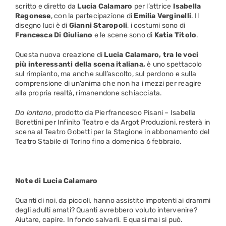
scritto e diretto da
Lucia
Calamaro
per l’attrice
Isabella
Ragonese
, con la partecipazione di
Emilia
Verginelli
. Il
disegno luci è di
Gianni Staropoli
, i costumi sono di
Francesca Di Giuliano
e le scene sono di
Katia Titolo
.
Questa nuova creazione di
Lucia Calamaro, tra le voci
più interessanti della scena italiana,
è uno spettacolo
sul rimpianto, ma anche sull’ascolto, sul perdono e sulla
comprensione di un’anima che non ha i mezzi per reagire
alla propria realtà, rimanendone schiacciata.
Da lontano
, prodotto da Pierfrancesco Pisani – Isabella
Borettini per Infinito Teatro e da Argot Produzioni, resterà in
scena al Teatro Gobetti per la Stagione in abbonamento del
Teatro Stabile di Torino fino a domenica 6 febbraio.
Note di Lucia Calamaro
Quanti di noi, da piccoli, hanno assistito impotenti ai drammi
degli adulti amati? Quanti avrebbero voluto intervenire?
Aiutare, capire. In fondo salvarli. E quasi mai si può.