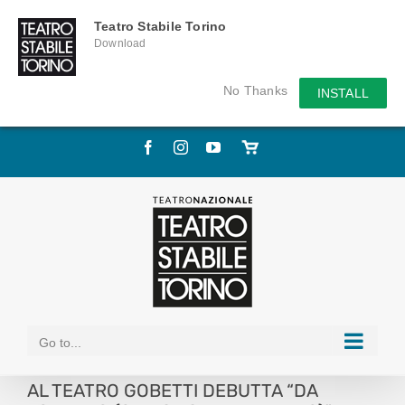
Teatro Stabile Torino
Download
No Thanks
INSTALL
Skip
Facebook
Instagram
YouTube
Store
to
online
content
Go to...
AL TEATRO GOBETTI DEBUTTA “DA