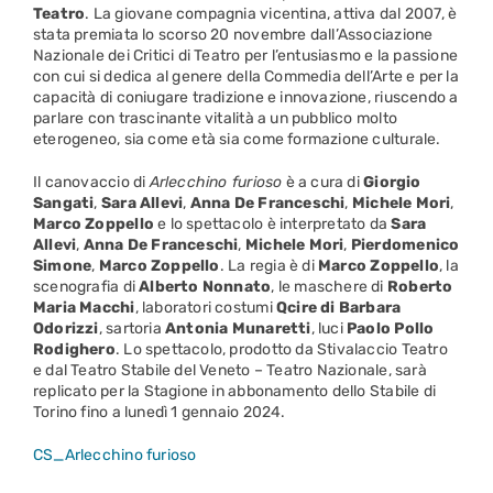
Teatro
. La giovane compagnia vicentina, attiva dal 2007, è
stata premiata lo scorso 20 novembre dall’Associazione
Nazionale dei Critici di Teatro per l’entusiasmo e la passione
con cui si dedica al genere della Commedia dell’Arte e per la
capacità di coniugare tradizione e innovazione, riuscendo a
parlare con trascinante vitalità a un pubblico molto
eterogeneo, sia come età sia come formazione culturale.
Il canovaccio di
Arlecchino furioso
è a cura di
Giorgio
Sangati
,
Sara Allevi
,
Anna De Franceschi
,
Michele Mori
,
Marco Zoppello
e lo spettacolo è interpretato da
Sara
Allevi
,
Anna De Franceschi
,
Michele Mori
,
Pierdomenico
Simone
,
Marco Zoppello
. La regia è di
Marco
Zoppello
, la
scenografia di
Alberto Nonnato
, le maschere di
Roberto
Maria Macchi
, laboratori costumi
Qcire di Barbara
Odorizzi
, sartoria
Antonia
Munaretti
, luci
Paolo Pollo
Rodighero
. Lo spettacolo, prodotto da Stivalaccio Teatro
e dal Teatro Stabile del Veneto – Teatro Nazionale, sarà
replicato per la Stagione in abbonamento dello Stabile di
Torino fino a lunedì 1 gennaio 2024.
CS_Arlecchino furioso