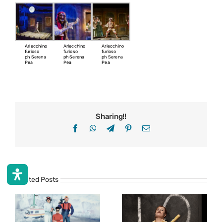
Arlecchino
Arlecchino
Arlecchino
furioso
furioso
furioso
ph Serena
ph Serena
ph Serena
Pea
Pea
Pea
Sharing!!
Facebook
WhatsApp
Telegram
Pinterest
Email
Related Posts