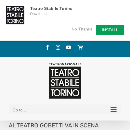
Teatro Stabile Torino
Download
No Thanks
INSTALL
Skip
Facebook
Instagram
YouTube
Store
to
online
content
Go to...
AL TEATRO GOBETTI VA IN SCENA