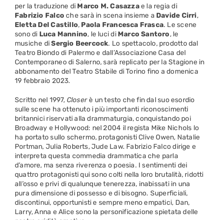
per la traduzione di
Marco M. Casazza
e la regia di
Fabrizio Falco
che sarà in scena insieme a
Davide Cirri
,
Eletta Del Castillo
,
Paola Francesca Frasca
. Le scene
sono di
Luca Mannino
, le luci di
Marco Santoro
, le
musiche di
Sergio Beercock
. Lo spettacolo, prodotto dal
Teatro Biondo di Palermo e dall’Associazione Casa del
Contemporaneo di Salerno, sarà replicato per la Stagione in
abbonamento del Teatro Stabile di Torino fino a domenica
19 febbraio 2023.
Scritto nel 1997,
Closer
è un testo che fin dal suo esordio
sulle scene ha ottenuto i più importanti riconoscimenti
britannici riservati alla drammaturgia, conquistando poi
Broadway e Hollywood: nel 2004 il regista Mike Nichols lo
ha portato sullo schermo, protagonisti Clive Owen, Natalie
Portman, Julia Roberts, Jude Law. Fabrizio Falco dirige e
interpreta questa commedia drammatica che parla
d’amore, ma senza riverenza o poesia. I sentimenti dei
quattro protagonisti qui sono colti nella loro brutalità, ridotti
all’osso e privi di qualunque tenerezza, inabissati in una
pura dimensione di possesso e di bisogno. Superficiali,
discontinui, opportunisti e sempre meno empatici, Dan,
Larry, Anna e Alice sono la personificazione spietata delle