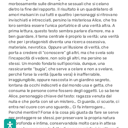
morbosamente sulle dinamiche sessuali che si celano
dietro la fine del rapporto. Il risultato è un quadrilatero di
amori malsani in cui tutti e quattro i personaggi si ritrovano
invischiati e intrecciati, persino la misteriosa Alice, che tra
loro sembra essere l’unica portatrice di una verità altra. A
prima lettura, questo testo sembra parlare d’amore, ma a
ben guardare, il tema centrale è proprio la verità; una verità
che per i protagonisti diventa una ricerca ossessiva,
materiale, nevrotica. Oppure un’illusione di verità, che
porta a credere di “conoscere” gli altri, ma che svela solo
l’incapacità di vedere, non solo gli altri, ma persino se
stessi. Un mondo fondato sull’ipocrisia, dunque, una
rassicurante “bugia”, che serve a celare e non a svelare,
perché forse la verità (quella vera) è inafferrabile,
irraggiungibile, oppure nascosta in un giardino segreto,
lontana da occhi indiscreti e dal mondo usa e getta, che
consuma le persone come fossero degli oggetti. Lo sa bene
Alice, personaggio chiave del testo: ragazza venuta dal
nulla e che porta con sé un mistero… Ci guarda, ci scuote, ci
entra nel cuore con uno sguardo… Ci fa interrogare…
Perché mentire? Forse è la cosa più giusta da fare se serve
per proteggere se stessi, per preservare la propria natura
più profonda e intima, conservandola molto cara in attesa