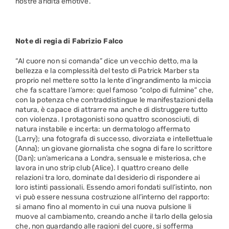
nostre aridità emotive.
Note di regia di Fabrizio Falco
“Al cuore non si comanda” dice un vecchio detto, ma la
bellezza e la complessità del testo di Patrick Marber sta
proprio nel mettere sotto la lente d’ingrandimento la miccia
che fa scattare l’amore: quel famoso “colpo di fulmine” che,
con la potenza che contraddistingue le manifestazioni della
natura, è capace di attrarre ma anche di distruggere tutto
con violenza. I protagonisti sono quattro sconosciuti, di
natura instabile e incerta: un dermatologo affermato
(Larry); una fotografa di successo, divorziata e intellettuale
(Anna); un giovane giornalista che sogna di fare lo scrittore
(Dan); un’americana a Londra, sensuale e misteriosa, che
lavora in uno strip club (Alice). I quattro creano delle
relazioni tra loro, dominate dal desiderio di rispondere ai
loro istinti passionali. Essendo amori fondati sull’istinto, non
vi può essere nessuna costruzione all’interno del rapporto:
si amano fino al momento in cui una nuova pulsione li
muove al cambiamento, creando anche il tarlo della gelosia
che, non guardando alle ragioni del cuore, si sofferma