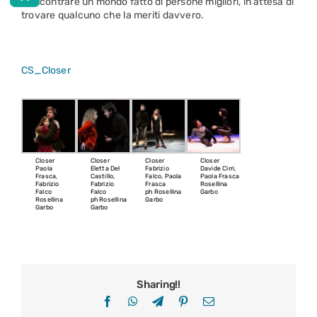
di incontrare un mondo fatto di persone migliori, in attesa di
trovare qualcuno che la meriti davvero.
CS_Closer
Closer
Closer
Closer
Closer
Paola
Eletta Del
Fabrizio
Davide Cirri,
Frasca,
Castillo,
Falco, Paola
Paola Frasca
Fabrizio
Fabrizio
Frasca
Rosellina
Falco
Falco
ph Rosellina
Garbo
Rosellina
ph Rosellina
Garbo
Garbo
Garbo
Sharing!!
Facebook
WhatsApp
Telegram
Pinterest
Email