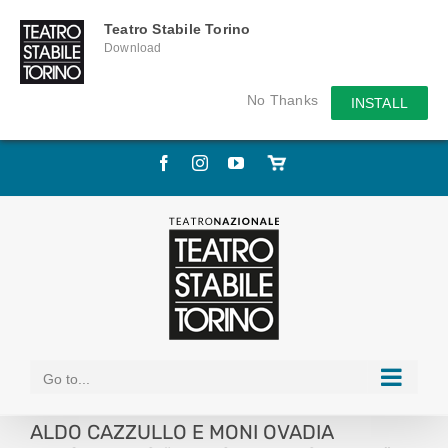
Teatro Stabile Torino
Download
No Thanks
INSTALL
Skip
Facebook
Instagram
YouTube
Store
to
online
content
Go to...
ALDO CAZZULLO E MONI OVADIA