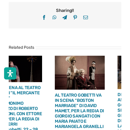
Sharing!!
Facebook
WhatsApp
Telegram
Pinterest
Email
Related Posts
DEBUTTA IN PRIMA
AL TEATRO GOBETTI VA
ASSOLUTA AL TEATRO
IN SCENA “BOSTON
GOBETTI DI TORINO LO
MARRIAGE” DI DAVID
SPETTACOLO “COME NEI
MAMET, PER LA REGIA DI
GIORNI MIGLIORI” DI
GIORGIO SANGATI CON
DIEGO PLEUTERI, PER
MARIA PAIATO E
LA REGIA DI LEONARDO
MARIANGELA GRANELLI