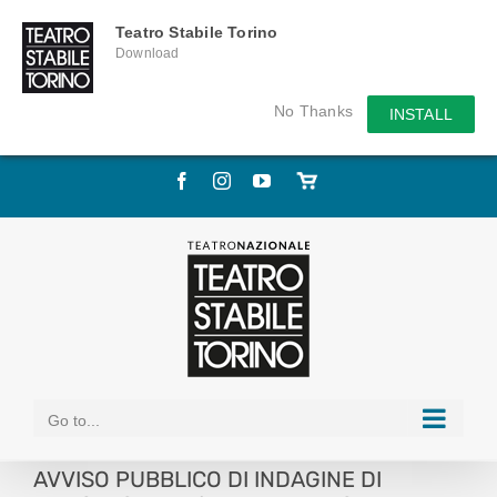
Teatro Stabile Torino
Download
No Thanks
INSTALL
Skip
Facebook
Instagram
YouTube
Store
to
online
content
Go to...
AVVISO PUBBLICO DI INDAGINE DI