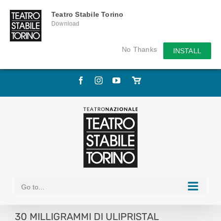
Teatro Stabile Torino
Download
No Thanks
INSTALL
Skip
Facebook
Instagram
YouTube
Store
to
online
content
Go to...
30 MILLIGRAMMI DI ULIPRISTAL