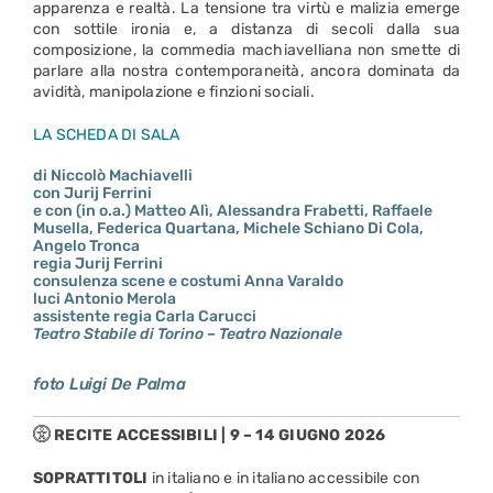
apparenza e realtà. La tensione tra virtù e malizia emerge
con sottile ironia e, a distanza di secoli dalla sua
composizione, la commedia machiavelliana non smette di
parlare alla nostra contemporaneità, ancora dominata da
avidità, manipolazione e finzioni sociali.
LA SCHEDA DI SALA
di Niccolò Machiavelli
con Jurij Ferrini
e con (in o.a.) Matteo Alì, Alessandra Frabetti, Raffaele
Musella, Federica Quartana, Michele Schiano Di Cola,
Angelo Tronca
regia Jurij Ferrini
consulenza scene e costumi Anna Varaldo
luci Antonio Merola
assistente regia Carla Carucci
Teatro Stabile di Torino – Teatro Nazionale
foto Luigi De Palma
RECITE ACCESSIBILI | 9 – 14 GIUGNO 2026
SOPRATTITOLI
in italiano e in italiano accessibile con