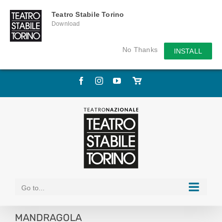
Teatro Stabile Torino
Download
No Thanks
INSTALL
Skip
Facebook
Instagram
YouTube
Store
to
online
content
Go to...
MANDRAGOLA