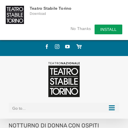
Teatro Stabile Torino
Download
No Thanks
INSTALL
Skip
Facebook
Instagram
YouTube
Store
to
online
content
Go to...
NOTTURNO DI DONNA CON OSPITI