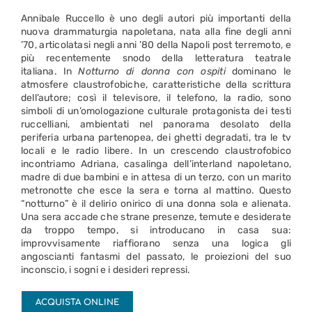
Annibale Ruccello è uno degli autori più importanti della
nuova drammaturgia napoletana, nata alla fine degli anni
’70, articolatasi negli anni ’80 della Napoli post terremoto, e
più recentemente snodo della letteratura teatrale
italiana. In
Notturno di donna con ospiti
dominano le
atmosfere claustrofobiche, caratteristiche della scrittura
dell’autore; così il televisore, il telefono, la radio, sono
simboli di un’omologazione culturale protagonista dei testi
ruccelliani, ambientati nel panorama desolato della
periferia urbana partenopea, dei ghetti degradati, tra le tv
locali e le radio libere. In un crescendo claustrofobico
incontriamo Adriana, casalinga dell’interland napoletano,
madre di due bambini e in attesa di un terzo, con un marito
metronotte che esce la sera e torna al mattino. Questo
“notturno” è il delirio onirico di una donna sola e alienata.
Una sera accade che strane presenze, temute e desiderate
da troppo tempo, si introducano in casa sua:
improvvisamente riaffiorano senza una logica gli
angoscianti fantasmi del passato, le proiezioni del suo
inconscio, i sogni e i desideri repressi.
ACQUISTA ONLINE