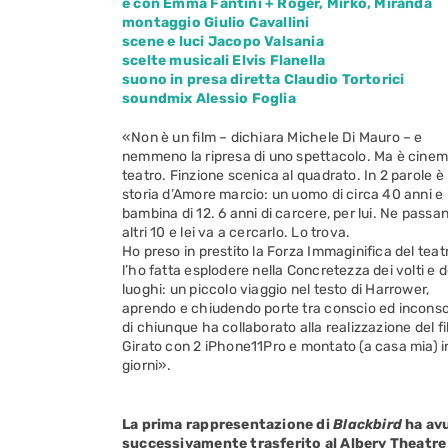
e con Emma Fantini + Roger, Mirko, Miranda
montaggio Giulio Cavallini
scene e luci Jacopo Valsania
scelte musicali Elvis Flanella
suono in presa diretta Claudio Tortorici
soundmix Alessio Foglia
«Non è un film – dichiara Michele Di Mauro – e
nemmeno la ripresa di uno spettacolo. Ma è cinem
teatro. Finzione scenica al quadrato. In 2 parole è
storia d’Amore marcio: un uomo di circa 40 anni e
bambina di 12. 6 anni di carcere, per lui. Ne passa
altri 10 e lei va a cercarlo. Lo trova.
Ho preso in prestito la Forza Immaginifica del teat
l’ho fatta esplodere nella Concretezza dei volti e d
luoghi: un piccolo viaggio nel testo di Harrower,
aprendo e chiudendo porte tra conscio ed inconsc
di chiunque ha collaborato alla realizzazione del fi
Girato con 2 iPhone11Pro e montato (a casa mia) i
giorni».
La prima rappresentazione di
Blackbird
ha avu
successivamente trasferito al Albery Theatre