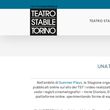
Skip
to
content
TEATRO STA
UNA 
Nell’ambito di
Summer Plays
, la Stagione org
pubblicati online sul sito del TST i video realizz
vede i registi cinematografici – Irene Dionisio, 
piattaforme online, sperimentando forme di espr