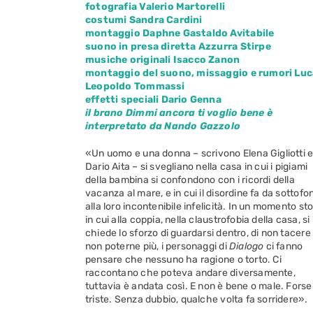
fotografia Valerio Martorelli
costumi Sandra Cardini
montaggio Daphne Gastaldo Avitabile
suono in presa diretta Azzurra Stirpe
musiche originali Isacco Zanon
montaggio del suono, missaggio e rumori Luc
Leopoldo Tommassi
effetti speciali Dario Genna
il brano Dimmi ancora ti voglio bene è
interpretato da Nando Gazzolo
«Un uomo e una donna – scrivono Elena Gigliotti 
Dario Aita – si svegliano nella casa in cui i pigiami
della bambina si confondono con i ricordi della
vacanza al mare, e in cui il disordine fa da sottofo
alla loro incontenibile infelicità. In un momento st
in cui alla coppia, nella claustrofobia della casa, si
chiede lo sforzo di guardarsi dentro, di non tacere 
non poterne più, i personaggi di
Dialogo
ci fanno
pensare che nessuno ha ragione o torto. Ci
raccontano che poteva andare diversamente,
tuttavia è andata così. E non è bene o male. Forse
triste. Senza dubbio, qualche volta fa sorridere».