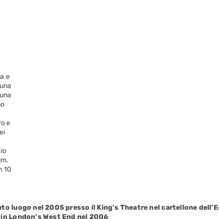
a e
 una
 una
no
ro e
ei
io
lm.
n 10
to luogo nel 2005 presso il King’s Theatre nel cartellone dell’
 in London’s West End nel 2006