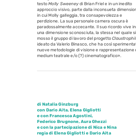
testo
Molly Sweeney
di Brian Friel e in un inedito
approccio visivo, parte dalla inconsueta dimensio
in cui Molly galleggia, tra consapevolezza e
perdizione. La sua personale camera oscura è
paradossalmente accecante. Il suo ricordo vive in
una dimensione sconosciuta, la stessa nel quale si
mosso il gruppo di lavoro del progetto
Claustrophil
ideato da Valerio Binasco, che ha così sperimenta
nuove metodologie di visione e rappresentazione 
medium teatrale e/o (?) cinematografico».
di Natalia Ginzburg
con Dario Aita, Elena Gigliotti
e con Francesca Agostini,
Federico Brugnone, Aura Ghezzi
e con la partecipazione di Nica e Nina
regia di Elena Gigliotti e Dario Aita