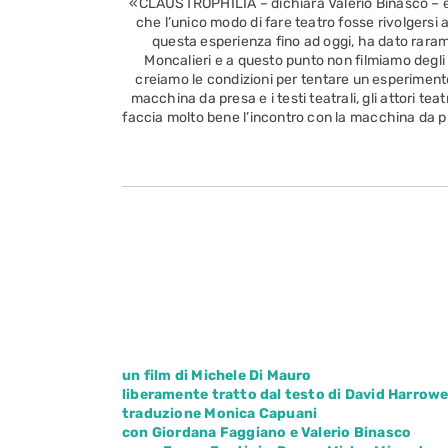
«CLAUSTROPHILIA – dichiara Valerio Binasco – è 
che l’unico modo di fare teatro fosse rivolgersi 
questa esperienza fino ad oggi, ha dato rarame
Moncalieri e a questo punto non filmiamo degli
creiamo le condizioni per tentare un esperimento c
macchina da presa e i testi teatrali, gli attori te
faccia molto bene l’incontro con la macchina da pre
un film di Michele Di Mauro
liberamente tratto dal testo di David Harrowe
traduzione Monica Capuani
con Giordana Faggiano e Valerio Binasco