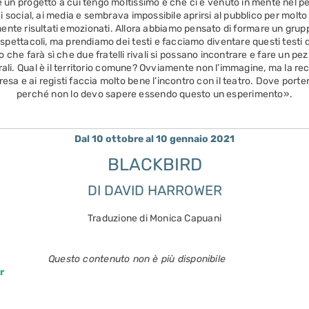
un progetto a cui tengo moltissimo e che ci è venuto in mente nel pe
ai social, ai media e sembrava impossibile aprirsi al pubblico per mol
nte risultati emozionati. Allora abbiamo pensato di formare un gruppo 
 spettacoli, ma prendiamo dei testi e facciamo diventare questi testi 
he farà sì che due fratelli rivali si possano incontrare e fare un pezz
atrali. Qual è il territorio comune? Ovviamente non l’immagine, ma la rec
sa e ai registi faccia molto bene l’incontro con il teatro. Dove porte
perché non lo devo sapere essendo questo un esperimento».
Dal 10 ottobre al 10 gennaio 2021
BLACKBIRD
DI DAVID HARROWER
Traduzione di Monica Capuani
Questo contenuto non è più disponibile
r