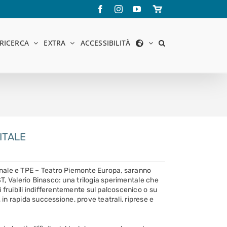
Facebook
Instagram
YouTube
Store
online
RICERCA
EXTRA
ACCESSIBILITÀ
ITALE
ionale e TPE – Teatro Piemonte Europa, saranno
TST, Valerio Binasco: una trilogia sperimentale che
i fruibili indifferentemente sul palcoscenico o su
in rapida successione, prove teatrali, riprese e