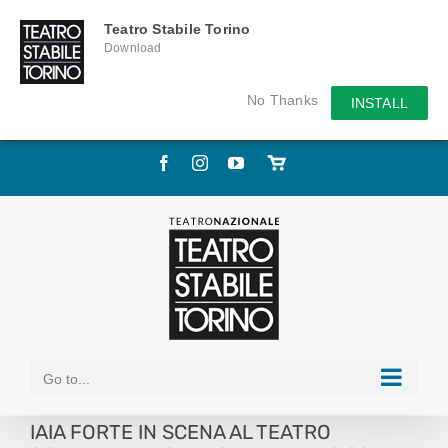
Teatro Stabile Torino
Download
No Thanks
INSTALL
Skip
Facebook
Instagram
YouTube
Store
to
online
content
Go to...
IAIA FORTE IN SCENA AL TEATRO