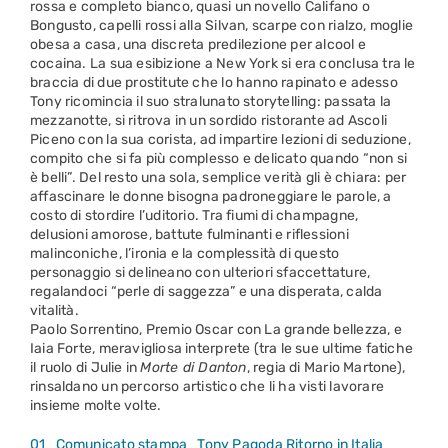
rossa e completo bianco, quasi un novello Califano o
Bongusto, capelli rossi alla Silvan, scarpe con rialzo, moglie
obesa a casa, una discreta predilezione per alcool e
cocaina. La sua esibizione a New York si era conclusa tra le
braccia di due prostitute che lo hanno rapinato e adesso
Tony ricomincia il suo stralunato storytelling: passata la
mezzanotte, si ritrova in un sordido ristorante ad Ascoli
Piceno con la sua corista, ad impartire lezioni di seduzione,
compito che si fa più complesso e delicato quando “non si
è belli”. Del resto una sola, semplice verità gli è chiara: per
affascinare le donne bisogna padroneggiare le parole, a
costo di stordire l’uditorio. Tra fiumi di champagne,
delusioni amorose, battute fulminanti e riflessioni
malinconiche, l’ironia e la complessità di questo
personaggio si delineano con ulteriori sfaccettature,
regalandoci “perle di saggezza” e una disperata, calda
vitalità.
Paolo Sorrentino, Premio Oscar con La grande bellezza, e
Iaia Forte, meravigliosa interprete (tra le sue ultime fatiche
il ruolo di Julie in
Morte di Danton
, regia di Mario Martone),
rinsaldano un percorso artistico che li ha visti lavorare
insieme molte volte.
01_Comunicato stampa_Tony Pagoda Ritorno in Italia