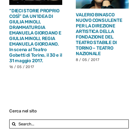
“DIECI STORIE PROPRIO
VALERIO BINASCO
COSÌ” DA UN’IDEA DI
NUOVO CONSULENTE
GIULIA MINOLI,
PER LA DIREZIONE
DRAMMATURGIA
ARTISTICA DELLA
EMANUELA GIORDANO E
FONDAZIONE DEL
GIULIA MINOLI, REGIA
TEATRO STABILE DI
EMANUELA GIORDANO.
TORINO – TEATRO
In scena al Teatro
NAZIONALE
Gobetti di Torino, il 30 e il
8 / 05 / 2017
31 maggio 2017.
16 / 05 / 2017
Cerca nel sito
Search
for: