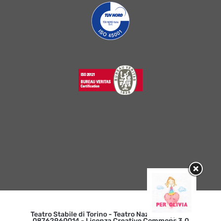
Teatro Stabile di Torino - Teatro Nazionale | p. iva
08762960014 - Licenza Creative Commons 3.0