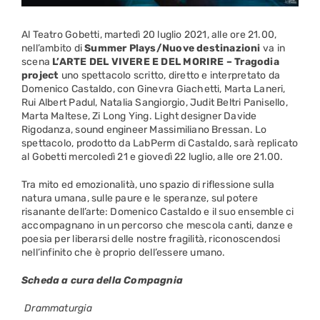
Al Teatro Gobetti, martedì 20 luglio 2021, alle ore 21.00,
nell’ambito di
Summer Plays/Nuove destinazioni
va in
scena
L’ARTE DEL VIVERE E DEL MORIRE – Tragodia
project
uno spettacolo scritto, diretto e interpretato da
Domenico Castaldo, con Ginevra Giachetti, Marta Laneri,
Rui Albert Padul, Natalia Sangiorgio, Judit Beltri Panisello,
Marta Maltese, Zi Long Ying. Light designer Davide
Rigodanza, sound engineer Massimiliano Bressan. Lo
spettacolo, prodotto da LabPerm di Castaldo, sarà replicato
al Gobetti mercoledì 21 e giovedì 22 luglio, alle ore 21.00.
Tra mito ed emozionalità, uno spazio di riflessione sulla
natura umana, sulle paure e le speranze, sul potere
risanante dell’arte: Domenico Castaldo e il suo ensemble ci
accompagnano in un percorso che mescola canti, danze e
poesia per liberarsi delle nostre fragilità, riconoscendosi
nell’infinito che è proprio dell’essere umano.
Scheda a cura della Compagnia
Drammaturgia