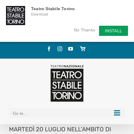
Teatro Stabile Torino
Download
No Thanks
INSTALL
Skip
Facebook
Instagram
YouTube
Store
to
online
content
Go to...
MARTEDÌ 20 LUGLIO NELL’AMBITO DI