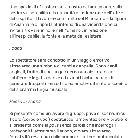
Uno spazio di riflessione sulla nostra natura umana, sulla
nostra vulnerabilità e la capacità di redenzione dell’arte e
dello spirito. Il lavoro evoca il mito del Minotauro e la figura
di Arianna, e ci riporta all’interno di una vicenda che ci
invita a trovare in noi e nell’ “umano”, in relazione
all’inesplicabile, la fonte e la meta dell’esistere.
I canti
Lo spettatore sarà condotto in un viaggio emotivo
attraverso una sinfonia di canti a cappella. Sono canti
originali, frutto di una lunga ricerca vocale in seno al
LabPerm e legati a danze ed azioni fisiche capaci di
generare trasporto empatico ed emotivo, il motore scenico
della drammaturgia musicale.
Messa in scena
Si presenta come un lavoro di gruppo, privo di scene, in cui
il coro (corpo e voci) costituisce l’ambientazione vibratile, e
si presenta come la
polis
senza parole che interroga i
protagonisti attraverso il suono, ovvero attraverso
l’emotività resa pura dalle armonie. L’attore protagonista