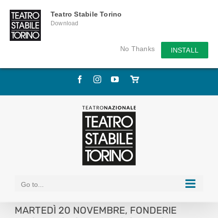
Teatro Stabile Torino
Download
No Thanks
INSTALL
Skip
Facebook
Instagram
YouTube
Store
to
online
content
Go to...
MARTEDÌ 20 NOVEMBRE, FONDERIE