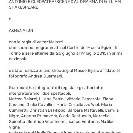
ANTONIO E CLEOPATRA/SCENE DAL DRAMMA DI WILLIAM
SHAKESPEARE
e
AKHENATON
con la regia di Valter Malosti
che saranno programmati nel Cortile del Museo Egizio di
Torino a sere alterne dal 25 giugno al 19 luglio 2015 in prima
nazionale
è stato realizzato uno shooting al Museo Egizio affidato al
fotografo Andrea Guermani.
Guermani ha fotografato il regista e gli attori che
interpreteranno i due spettacoli:
Matteo Baiardi, Liliana Benini, Vittorio Camarota, Elena
Cascino, Giulio Cavallini, Marta Cortellazzo Wiel, Gloria
Cuminetti, Christian Di Filippo, Barbara Mattavelli, Camilla
Nigro, Arianna Primavera, Gloria Restuccia, Marcello
Spinetta, Beatrice Vecchione, Isacco Venturini, Matilde
Vigna
nella sala del Medio Regno e lungo lo scalone ottocentesco