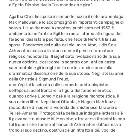
d’Egitto Dioniso rivela “un mondo che gira”…
Agatha Christie sposò in seconde nozze il noto archeologo,
Max Mallowan, e lo accompagnò in importanti campagne di
scavo. Il suo dramma Akhnaton, pubblicato nel 1937, è
ambientato nell’antico Egitto e ruota intorno alla figura del
faraone idealista e pacifista, che fece di Nefertiti la sua
sposa. Fondatore del culto del dio unico Aton, il dio Sole,
Akhenaton passa alla storia come il primo riformatore
religioso monoteista. Il significato rivoluzionario della sua
nuova dottrina, così come lo scontro con l’antica casta
sacerdotale e gli intrighi della corte, condurranno alla
drammatica dissoluzione della sua utopia. Negli stessi anni
della Christie è Sigmund Freud,
anch’egli affascinato dalle scoperte archeologiche
dell’epoca, ad affrontare la figura del faraone eretico,
quando scrive L’uomo Mosè e la religione monoteistica, il
suo ultimo libro. Negli Anni Ottanta, è Naguib Mahfouz a
raccontare di nuovo la vicenda del misterioso faraone di
Tell el-Amarna. Protagonista della sua indagine letteraria è
il giovane e curioso Miri-Mon che, attraverso il contatto con
tutti quelli che furono al fianco di Akhenaton dall’ascesa al
trono al suo declino, costruisce un ritratto a più voci del