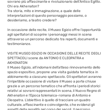
sovrano più affascinante e rivoluzionario dell’Antico Egitto.
Chi era Akhenaton?
Tra storia, mito e immaginazione, a quale delle
interpretazioni di questo personaggio possiamo, o
desideriamo, a teatro credere?
In occasione delle recite, il Museo Egizio offre l’opportunità
agli spettatori di scoprire i personaggi messi in scena
attraverso un percorso dedicato tra reperti, documenti e
testimonianze.
VISITE MUSEO EGIZIO IN OCCASIONE DELLE RECITE DEGLI
SPETTACOLI scene da ANTONIO E CLEOPATRA e
AKHENATON
Il Museo Egizio, all’indomani dell’atteso rinnovamento dello
spazio espositivo, propone una visita guidata tematica in
abbinamento a ciascuno spettacolo. Gli spettatori avranno
l’irripetibile occasione di visitare il Museo a porte chiuse
grazie a un percorso tematico che affronta i periodi storici
relativi ai sovrani rappresentati in scena, il Nuovo Regno di
Akhenaton e l’Epoca tolemaica-romana di Antonio e
Cleopatra. L’obiettivo è quello di tracciare un quadro
culturale, affascinante e coinvolgente, che evidenzi gli
aspetti della regalità nel corso dei secoli. Il percorso