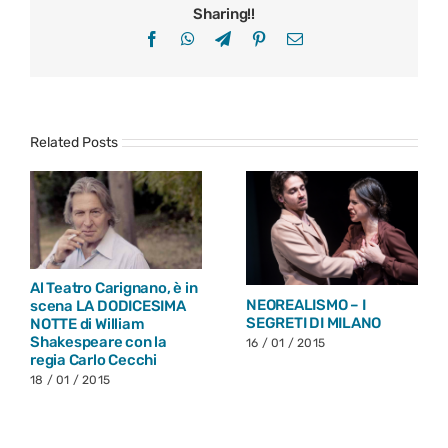
Sharing!!
Facebook
WhatsApp
Telegram
Pinterest
Email
Related Posts
Al Teatro Carignano, è in
NEOREALISMO – I
scena LA DODICESIMA
SEGRETI DI MILANO
NOTTE di William
Shakespeare con la
16 / 01 / 2015
regia Carlo Cecchi
18 / 01 / 2015