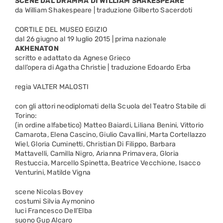
SCENE DAL DRAMMA DI WILLIAM SHAKESPEARE
da William Shakespeare | traduzione Gilberto Sacerdoti
CORTILE DEL MUSEO EGIZIO
dal 26 giugno al 19 luglio 2015 | prima nazionale
AKHENATON
scritto e adattato da Agnese Grieco
dall’opera di Agatha Christie | traduzione Edoardo Erba
regia VALTER MALOSTI
con gli attori neodiplomati della Scuola del Teatro Stabile di
Torino:
(in ordine alfabetico) Matteo Baiardi, Liliana Benini, Vittorio
Camarota, Elena Cascino, Giulio Cavallini, Marta Cortellazzo
Wiel, Gloria Cuminetti, Christian Di Filippo, Barbara
Mattavelli, Camilla Nigro, Arianna Primavera, Gloria
Restuccia, Marcello Spinetta, Beatrice Vecchione, Isacco
Venturini, Matilde Vigna
scene Nicolas Bovey
costumi Silvia Aymonino
luci Francesco Dell’Elba
suono Gup Alcaro