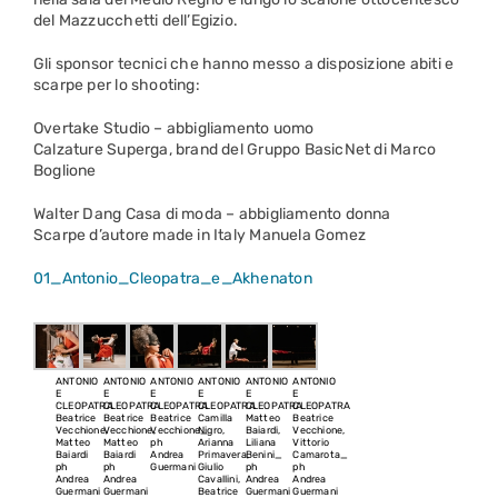
del Mazzucchetti dell’Egizio.
Gli sponsor tecnici che hanno messo a disposizione abiti e
scarpe per lo shooting:
Overtake Studio – abbigliamento uomo
Calzature Superga, brand del Gruppo BasicNet di Marco
Boglione
Walter Dang Casa di moda – abbigliamento donna
Scarpe d’autore made in Italy Manuela Gomez
01_Antonio_Cleopatra_e_Akhenaton
ANTONIO
ANTONIO
ANTONIO
ANTONIO
ANTONIO
ANTONIO
E
E
E
E
E
E
CLEOPATRA
CLEOPATRA
CLEOPATRA
CLEOPATRA
CLEOPATRA
CLEOPATRA
Beatrice
Beatrice
Beatrice
Camilla
Matteo
Beatrice
Vecchione,
Vecchione,
Vecchione_
Nigro,
Baiardi,
Vecchione,
Matteo
Matteo
ph
Arianna
Liliana
Vittorio
Baiardi
Baiardi
Andrea
Primavera,
Benini_
Camarota_
ph
ph
Guermani
Giulio
ph
ph
Andrea
Andrea
Cavallini,
Andrea
Andrea
Guermani
Guermani
Beatrice
Guermani
Guermani