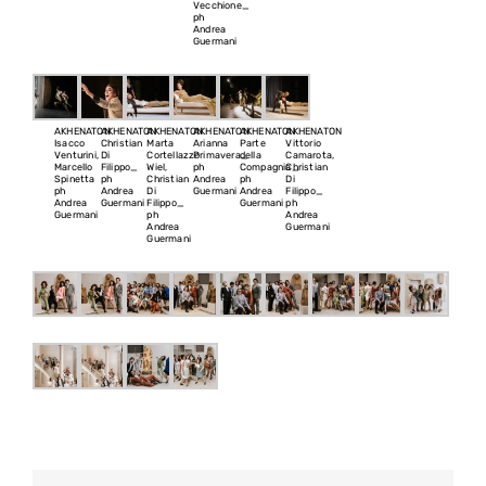
Vecchione_
ph
Andrea
Guermani
AKHENATON
AKHENATON
AKHENATON
AKHENATON
AKHENATON
AKHENATON
Isacco
Christian
Marta
Arianna
Parte
Vittorio
Venturini,
Di
Cortellazzo
Primavera_
della
Camarota,
Marcello
Filippo_
Wiel,
ph
Compagnia_
Christian
Spinetta
ph
Christian
Andrea
ph
Di
ph
Andrea
Di
Guermani
Andrea
Filippo_
Andrea
Guermani
Filippo_
Guermani
ph
Guermani
ph
Andrea
Andrea
Guermani
Guermani