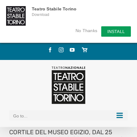
Teatro Stabile Torino
Download
No Thanks
INSTALL
Skip
Facebook
Instagram
YouTube
Store
to
online
content
Go to...
CORTILE DEL MUSEO EGIZIO, DAL 25