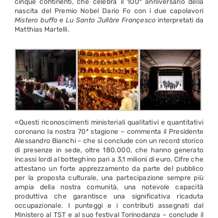
cinque continenti, che celebra il 100° anniversario della
nascita del Premio Nobel Dario Fo con i due capolavori
Mistero buffo
e
Lu Santo Jullàre Françesco
interpretati da
Matthias Martelli.
«Questi riconoscimenti ministeriali qualitativi e quantitativi
coronano la nostra 70ª stagione – commenta il Presidente
Alessandro Bianchi – che si conclude con un record storico
di presenze in sede, oltre 180.000, che hanno generato
incassi lordi al botteghino pari a 3,1 milioni di euro. Cifre che
attestano un forte apprezzamento da parte del pubblico
per la proposta culturale, una partecipazione sempre più
ampia della nostra comunità, una notevole capacità
produttiva che garantisce una significativa ricaduta
occupazionale. I punteggi e i contributi assegnati dal
Ministero al TST e al suo festival Torinodanza – conclude il