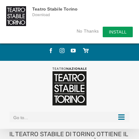
Teatro Stabile Torino
Download
No Thanks
INSTALL
Skip
Facebook
Instagram
YouTube
Store
to
online
content
Go to...
IL TEATRO STABILE DI TORINO OTTIENE IL