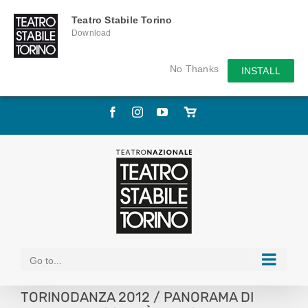
Teatro Stabile Torino
Download
No Thanks
INSTALL
Skip
Facebook
Instagram
YouTube
Store
to
online
content
Go to...
TORINODANZA 2012 / PANORAMA DI