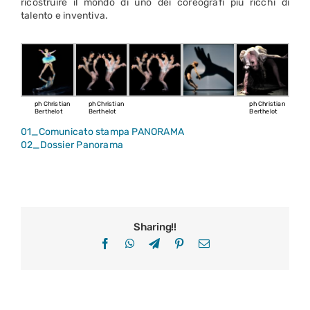
ricostruire il mondo di uno dei coreografi più ricchi di
talento e inventiva.
ph Christian
ph Christian
ph Christian
Berthelot
Berthelot
Berthelot
01_Comunicato stampa PANORAMA
02_Dossier Panorama
Sharing!!
Facebook
WhatsApp
Telegram
Pinterest
Email