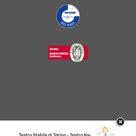
Teatro Stabile di Torino - Teatro Nazionale | p. iva