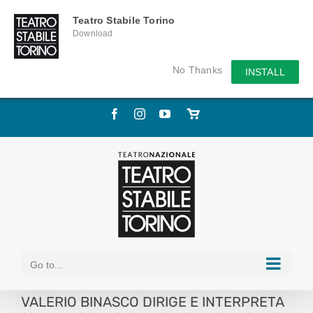
Teatro Stabile Torino
Download
No Thanks
INSTALL
Skip
Facebook
Instagram
YouTube
Store
to
online
content
Go to...
VALERIO BINASCO DIRIGE E INTERPRETA