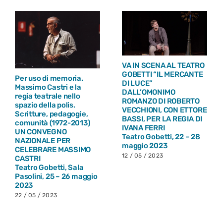
DEBUTTA IN PRIMA
AL TEATRO GOBETTI VA
ASSOLUTA AL TEATRO
IN SCENA “BOSTON
GOBETTI DI TORINO LO
MARRIAGE” DI DAVID
SPETTACOLO “COME NEI
MAMET, PER LA REGIA DI
E
GIORNI MIGLIORI” DI
GIORGIO SANGATI CON
DIEGO PLEUTERI, PER
MARIA PAIATO E
LA REGIA DI LEONARDO
MARIANGELA GRANELLI
LIDI
8 / 05 / 2023
Teatro Gobetti, 2 – 14
maggio 2023 | Prima
assoluta
17 / 04 / 2023