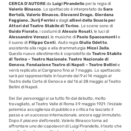
CERCA D’AUTORE
da
Luigi Pirandello
per la regia di
Valerio Binasco
. Lo spettacolo è interpretato da
Sara
Bertelà, Valerio Binasco, Giovanni Drago, Giordana
Faggiano, Jurij Ferrini
e dagli
allievi della Scuola per
Attori del Teatro Stabile di Torino
. Le scene sono di
Guido Fiorato
, i costumi di
Alessio Rosati
, le luci di
Alessandro Verazzi
, le musiche di
Paolo Spaccamonti
e
il suono di
Filippo Conti
. Aiuto regia
Giulia Odetto
,
assistente alla regia e alla drammaturgia
Micol Jalla
.
Questo nuovo allestimento è coprodotto da
Teatro Stabile
di Torino – Teatro Nazionale
,
Teatro Nazionale di
Genova
,
Fondazione Teatro di Napoli – Teatro Bellini
e
verrà replicato al Carignano fino al 7 maggio. Lo spettacolo
sarà poi rappresentato in tournée dal 9 al 14 maggio al
Teatro della Corte di Genova e dal 16 al 28 maggio al Teatro
Bellini di Napoli.
Dei
Sei personaggi
si sa tutto fin dal debutto, molto
travagliato, al Teatro Valle di Roma il 9 maggio 1921: l’iniziale
polemica accoglienza di pubblico e critica ha lasciato il
passo a un successo internazionale, ancora oggi immutato.
Dopo
Il piacere dell’onestà
, Valerio Binasco torna ad
affrontare uno dei capolavori di Luigi Pirandello, il testo che