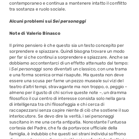
contemporaneo e continua a mantenere intatto il conflitto
tra sostanza e ruolo sociale.
Alcuni problemi sui
Sei personaggi
Note di Valerio Binasco
Il primo pensiero è che questo sia un testo concepito per
sorprendere e spiazzare. Quindi bisogna trovare un modo
per far sì che continui a sorprendere e spiazzare. Anche se
dobbiamo accontentarci di un effetto attenuato dal tempo:
i
Sei personaggi
sono diventati un classico, con una trama
e una forma scenica ormai risapute. Ma questa non deve
essere una scusa per farne un pezzo museale sui vizi del
teatro d’altri tempi, stravagante ma non troppo, o, peggio –
almeno per il gusto di chi scrive queste note –, un dramma
filosofico il cui centro di interesse consista solo nella gara
di intelligenza tra chi filosofeggia e chi cerca di
raccapezzarsi senza capire niente di ciò che sostiene il suo
interlocutore. Se devo dire la verità, i sei personaggi
suscitano in me una certa antipatia. Nonostante l’untuosa
cortesia del Padre, che fa da portavoce ufficiale della
famiglia, è indubbio che questi sei strani individui soffrono