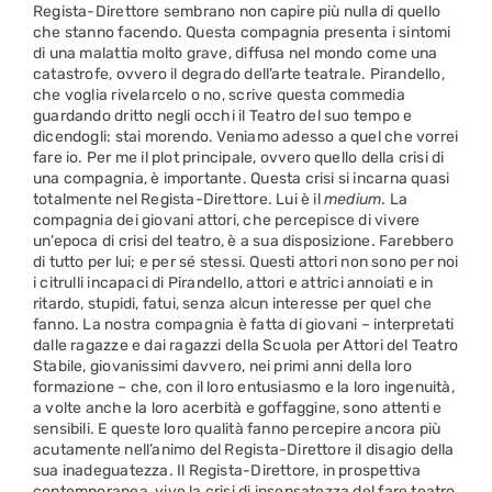
Regista-Direttore sembrano non capire più nulla di quello
che stanno facendo. Questa compagnia presenta i sintomi
di una malattia molto grave, diffusa nel mondo come una
catastrofe, ovvero il degrado dell’arte teatrale. Pirandello,
che voglia rivelarcelo o no, scrive questa commedia
guardando dritto negli occhi il Teatro del suo tempo e
dicendogli: stai morendo. Veniamo adesso a quel che vorrei
fare io. Per me il plot principale, ovvero quello della crisi di
una compagnia, è importante. Questa crisi si incarna quasi
totalmente nel Regista-Direttore. Lui è il
medium
. La
compagnia dei giovani attori, che percepisce di vivere
un’epoca di crisi del teatro, è a sua disposizione. Farebbero
di tutto per lui; e per sé stessi. Questi attori non sono per noi
i citrulli incapaci di Pirandello, attori e attrici annoiati e in
ritardo, stupidi, fatui, senza alcun interesse per quel che
fanno. La nostra compagnia è fatta di giovani – interpretati
dalle ragazze e dai ragazzi della Scuola per Attori del Teatro
Stabile, giovanissimi davvero, nei primi anni della loro
formazione – che, con il loro entusiasmo e la loro ingenuità,
a volte anche la loro acerbità e goffaggine, sono attenti e
sensibili. E queste loro qualità fanno percepire ancora più
acutamente nell’animo del Regista-Direttore il disagio della
sua inadeguatezza. Il Regista-Direttore, in prospettiva
contemporanea, vive la crisi di insensatezza del fare teatro