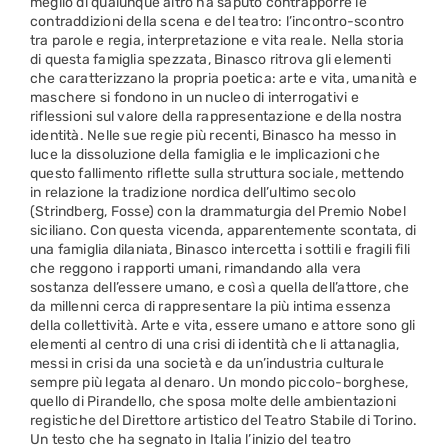
meglio di qualunque altro ha saputo contrapporre le
contraddizioni della scena e del teatro: l’incontro-scontro
tra parole e regia, interpretazione e vita reale. Nella storia
di questa famiglia spezzata, Binasco ritrova gli elementi
che caratterizzano la propria poetica: arte e vita, umanità e
maschere si fondono in un nucleo di interrogativi e
riflessioni sul valore della rappresentazione e della nostra
identità. Nelle sue regie più recenti, Binasco ha messo in
luce la dissoluzione della famiglia e le implicazioni che
questo fallimento riflette sulla struttura sociale, mettendo
in relazione la tradizione nordica dell’ultimo secolo
(Strindberg, Fosse) con la drammaturgia del Premio Nobel
siciliano. Con questa vicenda, apparentemente scontata, di
una famiglia dilaniata, Binasco intercetta i sottili e fragili fili
che reggono i rapporti umani, rimandando alla vera
sostanza dell’essere umano, e così a quella dell’attore, che
da millenni cerca di rappresentare la più intima essenza
della collettività. Arte e vita, essere umano e attore sono gli
elementi al centro di una crisi di identità che li attanaglia,
messi in crisi da una società e da un’industria culturale
sempre più legata al denaro. Un mondo piccolo-borghese,
quello di Pirandello, che sposa molte delle ambientazioni
registiche del Direttore artistico del Teatro Stabile di Torino.
Un testo che ha segnato in Italia l’inizio del teatro