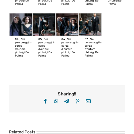
ph Luigi De
ph Luigi De
ph Luigi De
ph Luigi De
ph Luigi De
Palma
Palma
Palma
Palma
Palma
04_Sei
05_Sei
06_Sei
07_Sei
personaggi in
personaggi in
personaggi in
personaggi in
cerca
cerca
cerca
cerca
d’autore
d’autore
d’autore
d’autore
ph Luigi De
ph Luigi De
ph Luigi De
ph Luigi De
Palma
Palma
Palma
Palma
Sharing!!
Facebook
WhatsApp
Telegram
Pinterest
Email
Related Posts