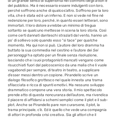
di un grande senso di superiorità nei confronti degli attori e
del pubblico. Ma è necessario essere indulgenti con loro,
perché soffrono anche di qualcos’altro. Soffrono per la loro
vita, che è stata ed è un inferno. E non si vede né fine né
redenzione per loro, perché, in quanto esseri letterari, sono
immortali. Il loro dolore avrebbe un minimo di tregua
soltanto se qualcuno mettesse in scena la loro storia. Così
come certi dannati danteschi straziati dal vento, hanno un
po’ di sollievo solo quando esso “si tace” per qualche
momento. Ma qui non si può. L’autore del loro dramma ha
buttato la sua commedia nel cestino e l’autore dei
Sei
personaggi
ha optato per un finale senza risoluzione,
lasciando che i suoi protagonisti mancati vengano come
risucchiati fuori dal palcoscenico da una malìa che li vuole
vagabondi per sempre, di teatro in teatro, a supplicare
d’esser messi dentro un copione. Pirandello scrive un
dialogo filosofico grottesco nel quale innesta una trama
sfilacciata e ricca di spunti emotivi. Ma nessuno sviluppo
drammatico compone una vera storia. Il mio spettacolo
prende atto di questa noncuranza dell’autore, ma rivendica
il piacere di affidarsi a schemi semplici come il plot e il sub-
plot. Anche se Pirandello pare non curarsene, il plot, la
trama principale, c’è. Ed è quello che vede una compagnia
di attori in profonda crisi creativa. Sia gli attori che il