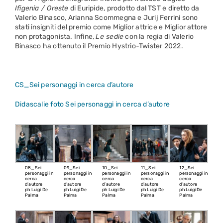
Ifigenia / Oreste
di Euripide, prodotto dal TST e diretto da
Valerio Binasco, Arianna Scommegna e Jurij Ferrini sono
stati insigniti del premio come Miglior attrice e Miglior attore
non protagonista. Infine,
Le sedie
con la regia di Valerio
Binasco ha ottenuto il Premio Hystrio-Twister 2022.
CS_Sei personaggi in cerca d’autore
Didascalie foto Sei personaggi in cerca d’autore
08_Sei
09_Sei
10_Sei
11_Sei
12_Sei
personaggi in
personaggi in
personaggi in
personaggi in
personaggi in
cerca
cerca
cerca
cerca
cerca
d’autore
d’autore
d’autore
d’autore
d’autore
ph Luigi De
ph Luigi De
ph Luigi De
ph Luigi De
ph Luigi De
Palma
Palma
Palma
Palma
Palma