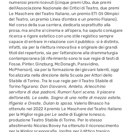
numerosi premi ricevuti (cinque premi Ubu, due premi
dell’Associazione Nazionale dei Critici di Teatro, due premi
Le Maschere del Teatro Italiano, un premio ETI Gli Olimpici
del Teatro, un premio Linea d’ombra e un premio Flaiano).
Nel corso della sua carriera, dedicata soprattutto alla
prosa, ma anche al cinema e all’opera, ha saputo coniugare
ricerca e rigore estetico con uno stile registico sempre
capace di entrare in relazione con il pubblico: si è distinto,
infatti, sia per la rilettura innovativa e originale dei grandi
titoli del repertorio, sia per l’attenzione alla drammaturgia
contemporanea (di riferimento sono le sue regie di testi di
Fosse, Pinter, Ginzburg, McDonagh, Paravidino,
McPherson), sia per la formazione dei giovani talenti, oggi
focalizzata nella direzione della Scuola per Attori dello
Stabile di Torino. Tra le sue regie per il Teatro Stabile di
Torino figurano:
Don Giovanni, Amleto, Arlecchino
servitore di due padroni, Rumori fuori scena, Il piacere
dell’onestà, Le sedie, Sogno di una notte di mezza estate,
Ifigenia e Oreste, Dulan la sposa.
Valerio Binasco ha
ottenuto nel 2022 il premio Le Maschere del Teatro Italiano
per la Miglior regia per
Le sedie
di Eugène Ionesco,
produzione Teatro Stabile di Torino. Per lo stesso
allestimento Nicolas Bovey ha ottenuto il riconoscimento
per la Miglior scenografia. Inoltre per il dittico tragico