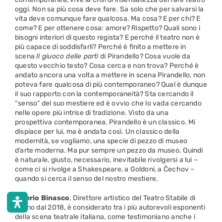
oggi. Non sa più cosa deve fare. Sa solo che per salvarsi la
vita deve comunque fare qualcosa. Ma cosa? E per chi? E
come? E per ottenere cosa: amore? Rispetto? Quali sono i
bisogni interiori di questo regista? E perché il teatro non è
più capace di soddisfarli? Perché è finito a mettere in
scena
Il giuoco delle parti
di Pirandello? Cosa vuole da
questo vecchio testo? Cosa cerca e non trova? Perché è
andato ancora una volta a mettere in scena Pirandello, non
poteva fare qualcosa di più contemporaneo? Qual è dunque
il suo rapporto con la contemporaneità? Sta cercando il
“senso” del suo mestiere ed è ovvio che lo vada cercando
nelle opere più intrise di tradizione. Visto da una
prospettiva contemporanea, Pirandello è un classico. Mi
dispiace per lui, ma è andata così. Un classico della
modernità, se vogliamo, una specie di pezzo di museo
d’arte moderna. Ma pur sempre un pezzo da museo. Quindi
è naturale, giusto, necessario, inevitabile rivolgersi a lui –
come ci si rivolge a Shakespeare, a Goldoni, a Čechov –
quando si cerca il senso del nostro mestiere.
Valerio Binasco
, Direttore artistico del Teatro Stabile di
Torino dal 2018, è considerato tra i più autorevoli esponenti
della scena teatrale italiana, come testimoniano anche i