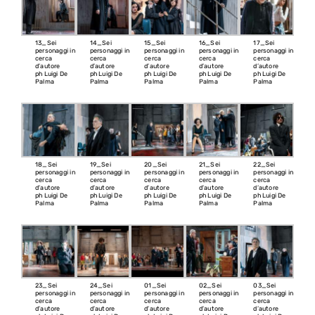
13_Sei
14_Sei
15_Sei
16_Sei
17_Sei
personaggi in
personaggi in
personaggi in
personaggi in
personaggi in
cerca
cerca
cerca
cerca
cerca
d’autore
d’autore
d’autore
d’autore
d’autore
ph Luigi De
ph Luigi De
ph Luigi De
ph Luigi De
ph Luigi De
Palma
Palma
Palma
Palma
Palma
18_Sei
19_Sei
20_Sei
21_Sei
22_Sei
personaggi in
personaggi in
personaggi in
personaggi in
personaggi in
cerca
cerca
cerca
cerca
cerca
d’autore
d’autore
d’autore
d’autore
d’autore
ph Luigi De
ph Luigi De
ph Luigi De
ph Luigi De
ph Luigi De
Palma
Palma
Palma
Palma
Palma
23_Sei
24_Sei
01_Sei
02_Sei
03_Sei
personaggi in
personaggi in
personaggi in
personaggi in
personaggi in
cerca
cerca
cerca
cerca
cerca
d’autore
d’autore
d’autore
d’autore
d’autore