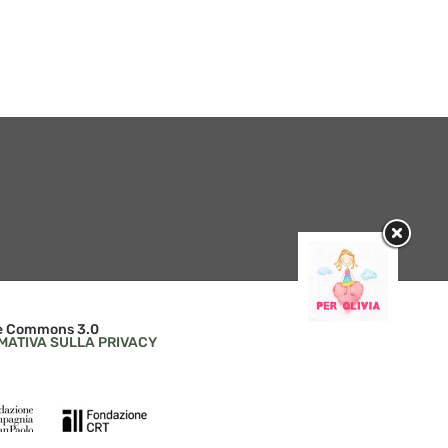
mondiale con Lu Santo Jullàre
internazionale Mitos21
Françesco e Mistero Buffo
16 / 04 / 2026
1 / 06 / 2026
ive Commons 3.0
MATIVA SULLA PRIVACY