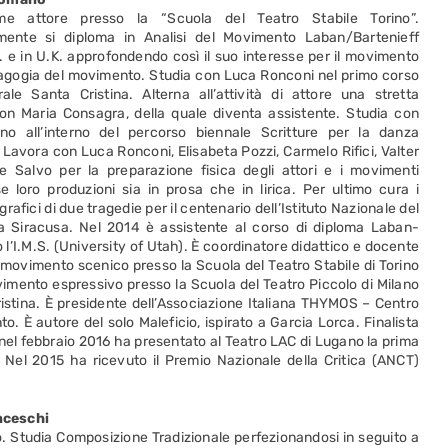
e attore presso la “Scuola del Teatro Stabile Torino”.
ente si diploma in Analisi del Movimento Laban/Bartenieff
A. e in U.K. approfondendo così il suo interesse per il movimento
agogia del movimento. Studia con Luca Ronconi nel primo corso
ale Santa Cristina. Alterna all’attività di attore una stretta
on Maria Consagra, della quale diventa assistente. Studia con
ano all’interno del percorso biennale Scritture per la danza
avora con Luca Ronconi, Elisabeta Pozzi, Carmelo Rifici, Valter
e Salvo per la preparazione fisica degli attori e i movimenti
se loro produzioni sia in prosa che in lirica. Per ultimo cura i
afici di due tragedie per il centenario dell’Istituto Nazionale del
 Siracusa. Nel 2014 è assistente al corso di diploma Laban-
 l’I.M.S. (University of Utah). È coordinatore didattico e docente
o/movimento scenico presso la Scuola del Teatro Stabile di Torino
imento espressivo presso la Scuola del Teatro Piccolo di Milano
Cristina. È presidente dell’Associazione Italiana THYMOS – Centro
. È autore del solo Maleficio, ispirato a Garcia Lorca. Finalista
, nel febbraio 2016 ha presentato al Teatro LAC di Lugano la prima
. Nel 2015 ha ricevuto il Premio Nazionale della Critica (ANCT)
nceschi
. Studia Composizione Tradizionale perfezionandosi in seguito a