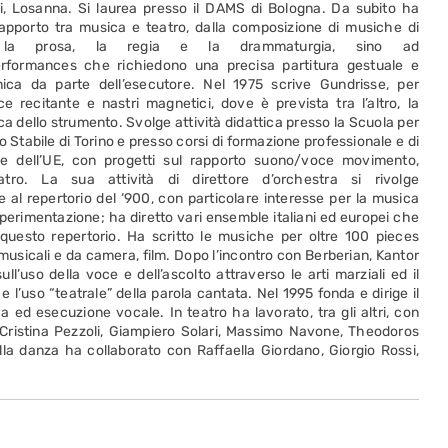
gi, Losanna. Si laurea presso il DAMS di Bologna. Da subito ha
l rapporto tra musica e teatro, dalla composizione di musiche di
la prosa, la regia e la drammaturgia, sino ad
rformances che richiedono una precisa partitura gestuale e
ica da parte dell’esecutore. Nel 1975 scrive Gundrisse, per
ce recitante e nastri magnetici, dove è prevista tra l’altro, la
ica dello strumento. Svolge attività didattica presso la Scuola per
ro Stabile di Torino e presso corsi di formazione professionale e di
ne dell’UE, con progetti sul rapporto suono/voce movimento,
tro. La sua attività di direttore d’orchestra si rivolge
 al repertorio del ‘900, con particolare interesse per la musica
perimentazione; ha diretto vari ensemble italiani ed europei che
questo repertorio. Ha scritto le musiche per oltre 100 pieces
 musicali e da camera, film. Dopo l’incontro con Berberian, Kantor
l’uso della voce e dell’ascolto attraverso le arti marziali ed il
 l’uso “teatrale” della parola cantata. Nel 1995 fonda e dirige il
a ed esecuzione vocale. In teatro ha lavorato, tra gli altri, con
 Cristina Pezzoli, Giampiero Solari, Massimo Navone, Theodoros
lla danza ha collaborato con Raffaella Giordano, Giorgio Rossi,