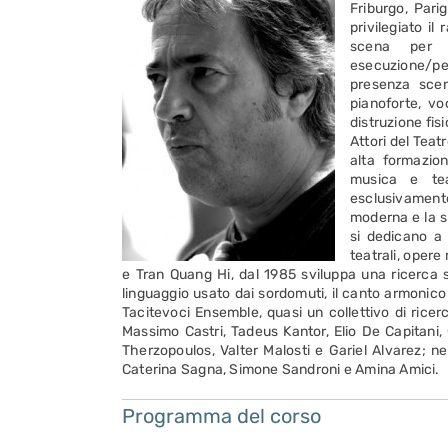
Friburgo, Pari
privilegiato i
scena per 
esecuzione/pe
presenza scen
pianoforte, vo
distruzione fis
Attori del Teat
alta formazio
musica e tea
esclusivamente
moderna e la s
si dedicano a 
teatrali, opere
e Tran Quang Hi, dal 1985 sviluppa una ricerca sul
linguaggio usato dai sordomuti, il canto armonico e
Tacitevoci Ensemble, quasi un collettivo di ricerc
Massimo Castri, Tadeus Kantor, Elio De Capitani,
Therzopoulos, Valter Malosti e Gariel Alvarez; ne
Caterina Sagna, Simone Sandroni e Amina Amici.
Programma del corso