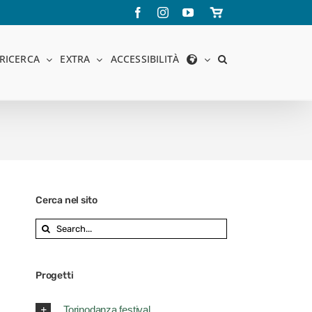
Facebook
Instagram
YouTube
Store
online
RICERCA
EXTRA
ACCESSIBILITÀ
Cerca nel sito
Search
for:
Progetti
Torinodanza festival