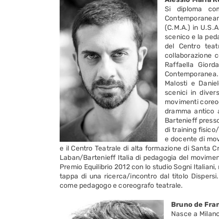
Si diploma com
Contemporaneam
(C.M.A.) in U.S.
scenico e la ped
del Centro teatr
collaborazione c
Raffaella Giord
Contemporanea. L
Malosti e Daniel
scenici in diver
movimenti coreogr
dramma antico a
Bartenieff presso
di training fisic
e docente di mov
e il Centro Teatrale di alta formazione di Santa 
Laban/Bartenieff Italia di pedagogia del movimento
Premio Equilibrio 2012 con lo studio Sogni Italiani
tappa di una ricerca/incontro dal titolo Dispersi
come pedagogo e coreografo teatrale.
Bruno de Fra
Nasce a Milano