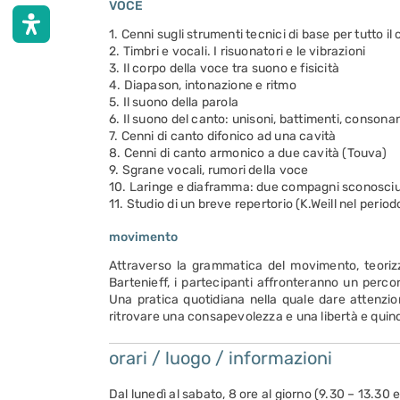
VOCE
1. Cenni sugli strumenti tecnici di base per tutto il
2. Timbri e vocali. I risuonatori e le vibrazioni
3. Il corpo della voce tra suono e fisicità
4. Diapason, intonazione e ritmo
5. Il suono della parola
6. Il suono del canto: unisoni, battimenti, conson
7. Cenni di canto difonico ad una cavità
8. Cenni di canto armonico a due cavità (Touva)
9. Sgrane vocali, rumori della voce
10. Laringe e diaframma: due compagni sconosciu
11. Studio di un breve repertorio (K.Weill nel peri
movimento
Attraverso la grammatica del movimento, teorizz
Bartenieff, i partecipanti affronteranno un perco
Una pratica quotidiana nella quale dare attenzio
ritrovare una consapevolezza e una libertà e quindi
orari / luogo / informazioni
Dal lunedì al sabato, 8 ore al giorno (9.30 – 13.30 