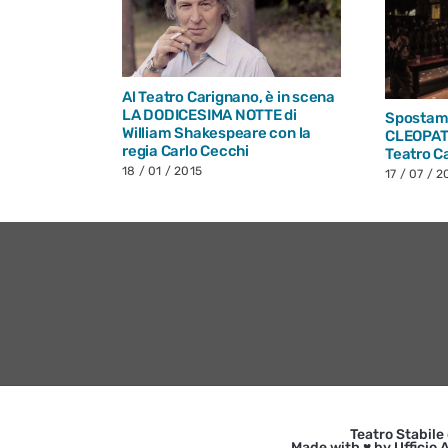
soluta,
Al Teatro Carignano, è in scena
Laura
LA DODICESIMA NOTTE di
Spostame
William Shakespeare con la
CLEOPAT
regia Carlo Cecchi
Teatro C
18 / 01 / 2015
17 / 07 / 2
Teatro Stabile
Made with ♥ by Ufficio A