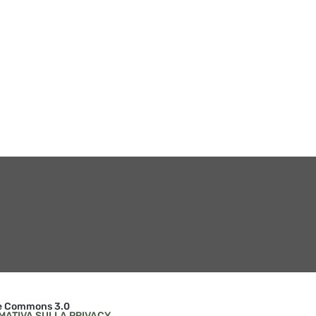
KING SIZE variazioni
enarmoniche con la regi
Christoph Marthaler deb
l’ 8 e il 9 giugno al Teatro
Carignano
5 / 06 / 2015
Cortile del Museo Egizio, dal 25
giugno al 19 luglio 2015
debuttano in prima nazionale
ANTONIO E CLEOPATRA e
AKHENATON, con la regia di
VALTER MALOSTI
15 / 06 / 2015
ive Commons 3.0
MATIVA SULLA PRIVACY