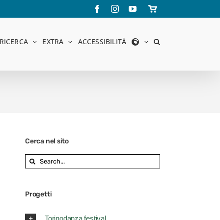
Facebook
Instagram
YouTube
Store
online
RICERCA
EXTRA
ACCESSIBILITÀ
Cerca nel sito
Search
for:
Progetti
Torinodanza festival