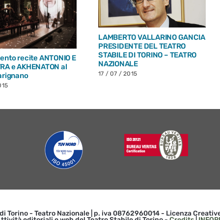
LAMBERTO VALLARINO GANCIA
PRESIDENTE DEL TEATRO
STABILE DI TORINO – TEATRO
nto recite ANTONIO E
NAZIONALE
RA e AKHENATON al
17 / 07 / 2015
arignano
015
 di Torino - Teatro Nazionale | p. iva 08762960014 - Licenza Creat
ttività editoriali e web del Teatro Stabile di Torino -
Credits
|
INFOR