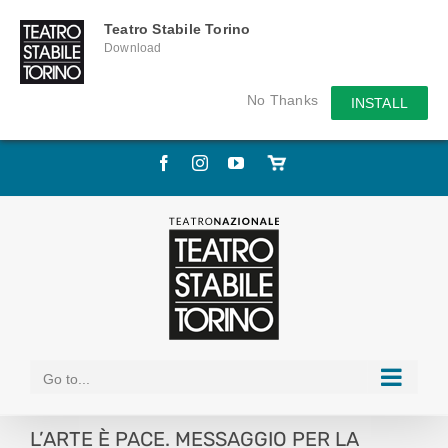
Teatro Stabile Torino
Download
No Thanks
INSTALL
Skip
Facebook
Instagram
YouTube
Store
to
online
content
Go to...
L’ARTE È PACE. MESSAGGIO PER LA