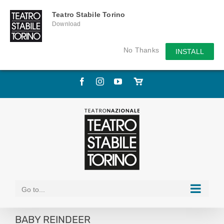
Teatro Stabile Torino
Download
No Thanks
INSTALL
Skip
Facebook
Instagram
YouTube
Store
to
online
content
Go to...
BABY REINDEER