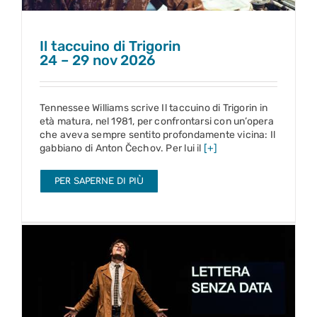
Il taccuino di Trigorin
24 – 29 nov 2026
Tennessee Williams scrive Il taccuino di Trigorin in
età matura, nel 1981, per confrontarsi con un’opera
che aveva sempre sentito profondamente vicina: Il
gabbiano di Anton Čechov. Per lui il
[+]
PER SAPERNE DI PIÙ
Per sempre
1 – 6 dic 2026