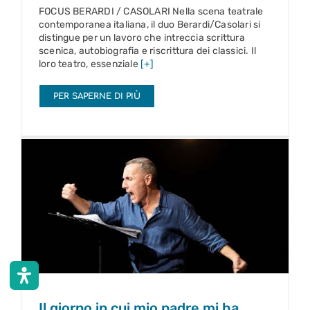
FOCUS BERARDI / CASOLARI Nella scena teatrale
contemporanea italiana, il duo Berardi/Casolari si
distingue per un lavoro che intreccia scrittura
scenica, autobiografia e riscrittura dei classici. Il
loro teatro, essenziale
[+]
PER SAPERNE DI PIÙ
Il giorno in cui mio padre mi ha insegnato ad
andare in bicicletta
24 – 29 nov 2026
Il giorno in cui mio padre mi ha