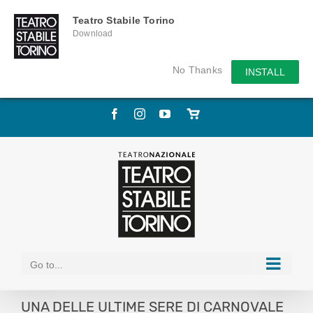
Teatro Stabile Torino
Download
No Thanks
INSTALL
Skip
Facebook
Instagram
YouTube
Store
to
online
content
Go to...
UNA DELLE ULTIME SERE DI CARNOVALE