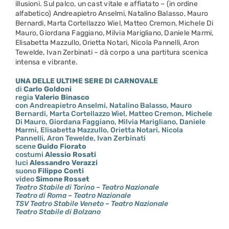
illusioni. Sul palco, un cast vitale e affiatato – (in ordine
alfabetico) Andreapietro Anselmi, Natalino Balasso, Mauro
Bernardi, Marta Cortellazzo Wiel, Matteo Cremon, Michele Di
Mauro, Giordana Faggiano, Milvia Marigliano, Daniele Marmi,
Elisabetta Mazzullo, Orietta Notari, Nicola Pannelli, Aron
Tewelde, Ivan Zerbinati – dà corpo a una partitura scenica
intensa e vibrante.
UNA DELLE ULTIME SERE DI CARNOVALE
di
Carlo Goldoni
regia
Valerio Binasco
con Andreapietro Anselmi, Natalino Balasso, Mauro
Bernardi, Marta Cortellazzo Wiel, Matteo Cremon, Michele
Di Mauro, Giordana Faggiano, Milvia Marigliano, Daniele
Marmi, Elisabetta Mazzullo, Orietta Notari, Nicola
Pannelli, Aron Tewelde, Ivan Zerbinati
scene
Guido Fiorato
costumi
Alessio Rosati
luci
Alessandro Verazzi
suono
Filippo Conti
video
Simone Rosset
Teatro Stabile di Torino – Teatro Nazionale
Teatro di Roma – Teatro Nazionale
TSV Teatro Stabile Veneto – Teatro Nazionale
Teatro Stabile di Bolzano