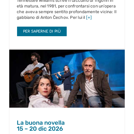
Tennessee Williams scrive Il taccuino di Trigorin in
età matura, nel 1981, per confrontarsi con un’opera
che aveva sempre sentito profondamente vicina: Il
gabbiano di Anton Čechov. Per lui il
[+]
PER SAPERNE DI PIÙ
La buona novella
15 – 20 dic 2026
La buona novella
15 – 20 dic 2026