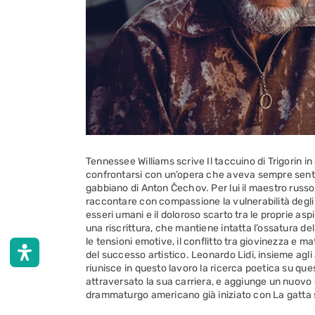
Tennessee Williams scrive Il taccuino di Trigorin in
confrontarsi con un’opera che aveva sempre senti
gabbiano di Anton Čechov. Per lui il maestro russ
raccontare con compassione la vulnerabilità degli ar
esseri umani e il doloroso scarto tra le proprie aspir
una riscrittura, che mantiene intatta l’ossatura d
le tensioni emotive, il conflitto tra giovinezza e m
del successo artistico. Leonardo Lidi, insieme agli a
riunisce in questo lavoro la ricerca poetica su que
attraversato la sua carriera, e aggiunge un nuovo 
drammaturgo americano già iniziato con La gatta s