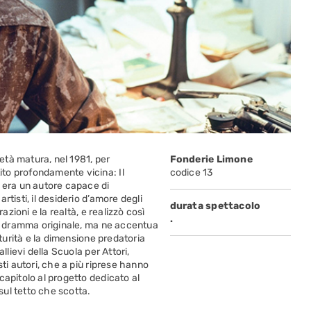
 età matura, nel 1981, per
Fonderie Limone
to profondamente vicina: Il
codice 13
o era un autore capace di
tisti, il desiderio d’amore degli
durata spettacolo
azioni e la realtà, e realizzò così
.
el dramma originale, ma ne accentua
aturità e la dimensione predatoria
llievi della Scuola per Attori,
sti autori, che a più riprese hanno
capitolo al progetto dedicato al
ul tetto che scotta.