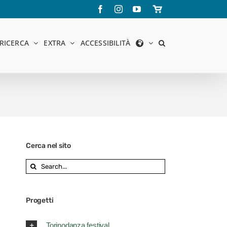
Facebook
Instagram
YouTube
Store
online
RICERCA
EXTRA
ACCESSIBILITÀ
Cerca nel sito
Search
for:
Progetti
Torinodanza festival