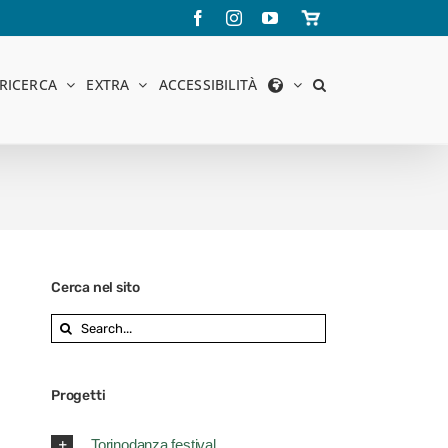
Facebook
Instagram
YouTube
Store
online
RICERCA
EXTRA
ACCESSIBILITÀ
Cerca nel sito
Search
for:
Progetti
Torinodanza festival