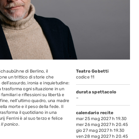
chaubühne di Berlino, il
Teatro Gobetti
 un trittico di storie che
codice 11
dell’assurdo, ironia e inquietudine:
a trasforma ogni situazione in un
durata spettacolo
amiliari e riflessioni su libertà e
–
fine, nell’ultimo quadro, una madre
lla morte e il peso della fede. Il
trasforma il quotidiano in una
calendario recite
j Ferrini è al suo terzo e felice
mar 25 mag 2027 h 19.30
e
Il panico
.
mer 26 mag 2027 h 20.45
gio 27 mag 2027 h 19.30
ven 28 mag 2027 h 20.45