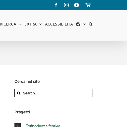
Facebook
Instagram
YouTube
Store
online
RICERCA
EXTRA
ACCESSIBILITÀ
Cerca nel sito
Search
for:
Progetti
Torinodanza festival