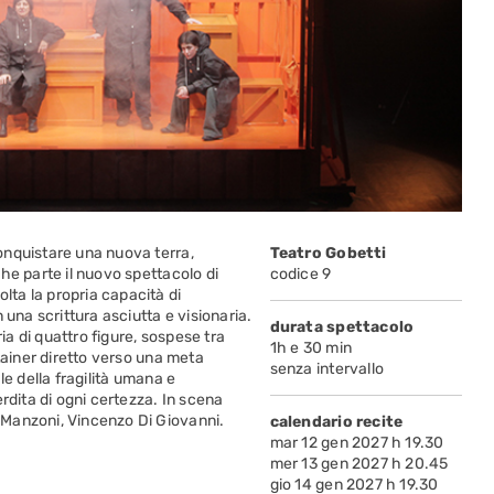
onquistare una nuova terra,
Teatro Gobetti
he parte il nuovo spettacolo di
codice 9
ta la propria capacità di
 una scrittura asciutta e visionaria.
durata spettacolo
ria di quattro figure, sospese tra
1h e 30 min
tainer diretto verso una meta
senza intervallo
le della fragilità umana e
rdita di ogni certezza. In scena
Manzoni, Vincenzo Di Giovanni.
calendario recite
mar 12 gen 2027 h 19.30
mer 13 gen 2027 h 20.45
gio 14 gen 2027 h 19.30