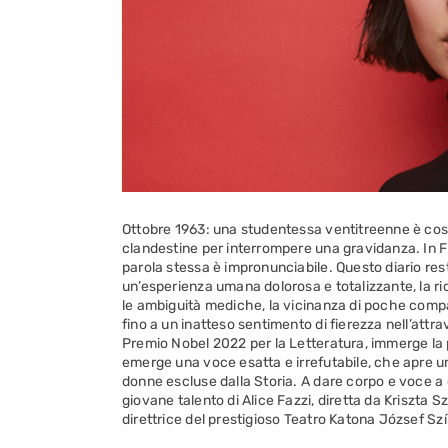
Ottobre 1963: una studentessa ventitreenne è cos
clandestine per interrompere una gravidanza. In Fra
parola stessa è impronunciabile. Questo diario rest
un’esperienza umana dolorosa e totalizzante, la ric
le ambiguità mediche, la vicinanza di poche comp
fino a un inatteso sentimento di fierezza nell’attr
Premio Nobel 2022 per la Letteratura, immerge la 
emerge una voce esatta e irrefutabile, che apre un
donne escluse dalla Storia. A dare corpo e voce a
giovane talento di Alice Fazzi, diretta da Kriszta S
direttrice del prestigioso Teatro Katona József Sz