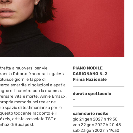
tretta a muoversi per vie
PIANO NOBILE
ncia l’aborto è ancora illegale: la
CARIGNANO N. 2
ituisce giorni e tappe di
Prima Nazionale
erca smarrita di soluzioni e apatia,
agne e l’incontro con la mamma,
durata spettacolo
aversare vita e morte. Annie Ernaux,
–
propria memoria nel reale: ne
o spazio di testimonianza per le
 questo toccante racconto è il
calendario recite
zékely, artista associata TST e
gio 21 gen 2027 h 19.30
ínház di Budapest.
ven 22 gen 2027 h 20.45
sab 23 gen 2027 h 19.30