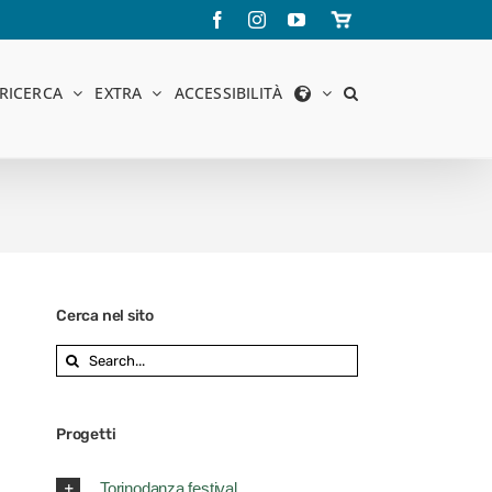
Facebook
Instagram
YouTube
Store
online
RICERCA
EXTRA
ACCESSIBILITÀ
Cerca nel sito
Search
for:
Progetti
Torinodanza festival