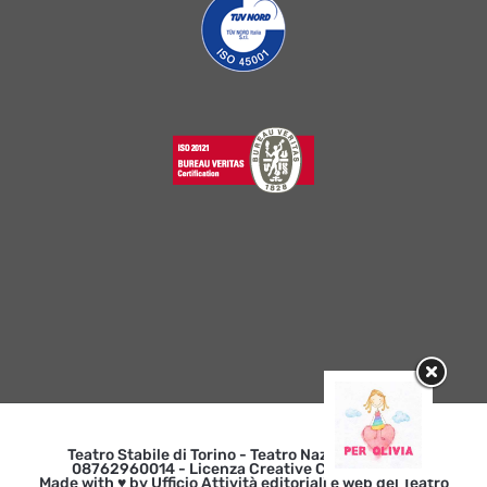
Teatro Stabile di Torino - Teatro Nazionale | p. iva
08762960014 - Licenza Creative Commons 3.0
Made with ♥ by Ufficio Attività editoriali e web del Teatro