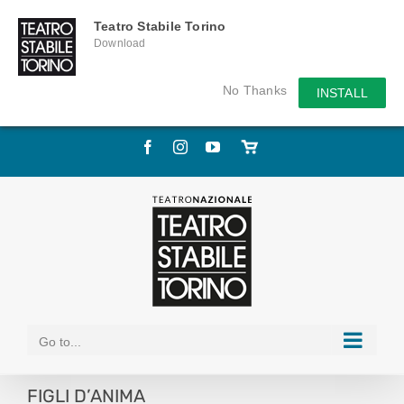
Teatro Stabile Torino
Download
No Thanks
INSTALL
Skip
Facebook
Instagram
YouTube
Store
to
online
content
Go to...
FIGLI D’ANIMA