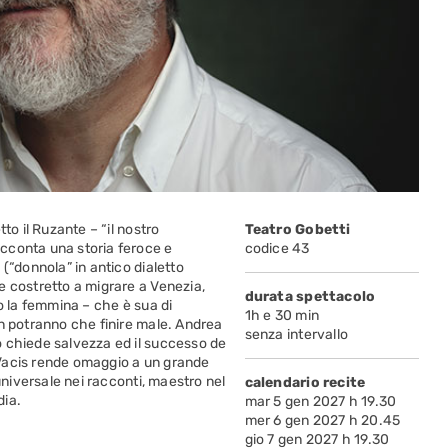
to il Ruzante – “il nostro
Teatro Gobetti
cconta una storia feroce e
codice 43
(“donnola” in antico dialetto
e costretto a migrare a Venezia,
durata spettacolo
o la femmina – che è sua di
1h e 30 min
on potranno che finire male. Andrea
senza intervallo
o chiede salvezza ed il successo de
e Vacis rende omaggio a un grande
universale nei racconti, maestro nel
calendario recite
dia.
mar 5 gen 2027 h 19.30
mer 6 gen 2027 h 20.45
gio 7 gen 2027 h 19.30