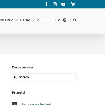
Facebook
Instagram
YouTube
Store
online
RICERCA
EXTRA
ACCESSIBILITÀ
Cerca nel sito
Search
for:
Progetti
Torinodanza festival