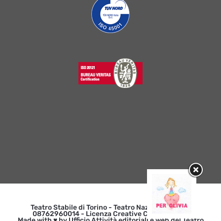
Teatro Stabile di Torino - Teatro Nazionale | p. iva
08762960014 - Licenza Creative Commons 3.0
Made with ♥ by Ufficio Attività editoriali e web del Teatro