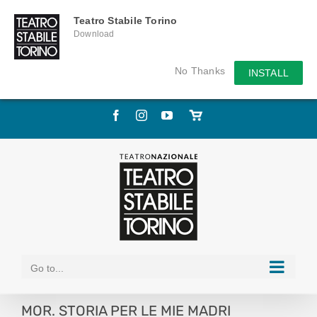
Teatro Stabile Torino
Download
No Thanks
INSTALL
Skip
Facebook
Instagram
YouTube
Store
to
online
content
Go to...
MOR. STORIA PER LE MIE MADRI