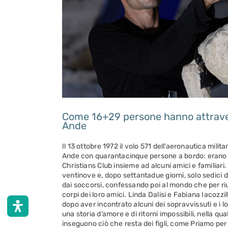
Come 16+29 persone hanno attravers
Ande
Il 13 ottobre 1972 il volo 571 dell’aeronautica milit
Ande con quarantacinque persone a bordo: erano i
Christians Club insieme ad alcuni amici e familiari.
ventinove e, dopo settantadue giorni, solo sedici di
dai soccorsi, confessando poi al mondo che per ri
corpi dei loro amici. Linda Dalisi e Fabiana Iacozzi
dopo aver incontrato alcuni dei sopravvissuti e i lor
una storia d’amore e di ritorni impossibili, nella qual
inseguono ciò che resta dei figli, come Priamo per 