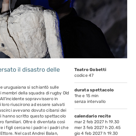
ato il disastro delle
Teatro Gobetti
codice 47
are uruguaiana si schiantò sulle
durata spettacolo
 membri della squadra di rugby Old
1he e 15 min
 All’incidente sopravvissero in
senza intervallo
 loro riuscirono ad essere salvati
uscirci avevano dovuto cibarsi dei
lli hanno scritto questo spettacolo
calendario recite
o familiari. Oltre è diventata così
mar 2 feb 2027 h 19.30
e i figli cercano i padri e i padri che
mer 3 feb 2027 h 20.45
Ettore. Nel cast Andrei Balan,
gio 4 feb 2027 h 19.30