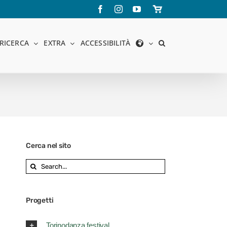
Facebook
Instagram
YouTube
Store
online
RICERCA
EXTRA
ACCESSIBILITÀ
Cerca nel sito
Search
for:
Progetti
Torinodanza festival