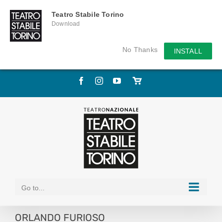
Teatro Stabile Torino
Download
No Thanks
INSTALL
Skip
Facebook
Instagram
YouTube
Store
to
online
content
Go to...
ORLANDO FURIOSO