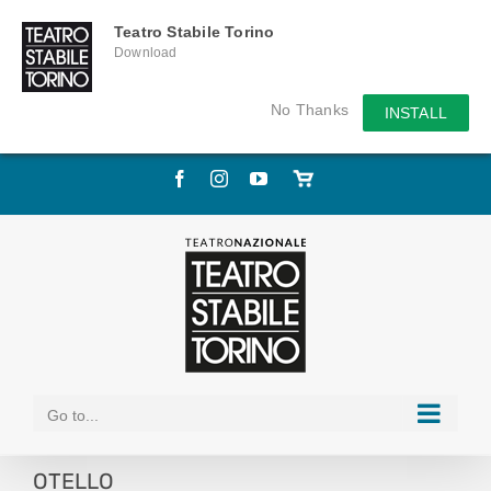
Teatro Stabile Torino
Download
No Thanks
INSTALL
Skip
Facebook
Instagram
YouTube
Store
to
online
content
Go to...
OTELLO