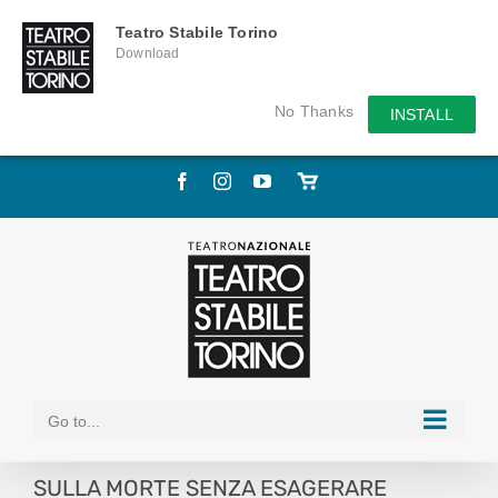
Teatro Stabile Torino
Download
No Thanks
INSTALL
Skip
Facebook
Instagram
YouTube
Store
to
online
content
Go to...
SULLA MORTE SENZA ESAGERARE