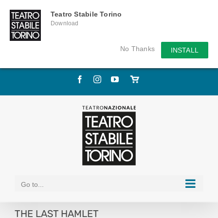
Teatro Stabile Torino
Download
No Thanks
INSTALL
Skip
Facebook
Instagram
YouTube
Store
to
online
content
Go to...
THE LAST HAMLET