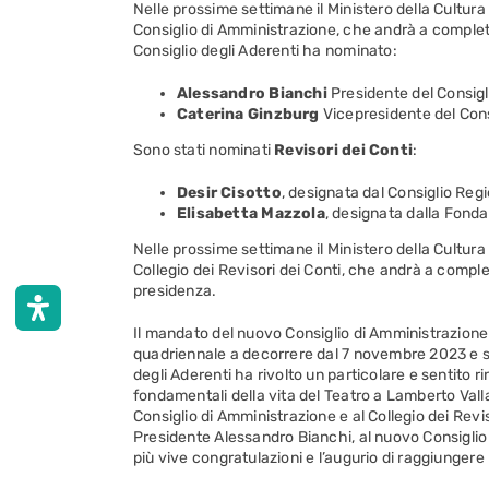
Nelle prossime settimane il Ministero della Cultur
Consiglio di Amministrazione, che andrà a completa
Consiglio degli Aderenti ha nominato:
Alessandro Bianchi
Presidente del Consigl
Caterina Ginzburg
Vicepresidente del Cons
Sono stati nominati
Revisori dei Conti
:
Desir Cisotto
, designata dal Consiglio Reg
Elisabetta Mazzola
, designata dalla Fond
Nelle prossime settimane il Ministero della Cultur
Collegio dei Revisori dei Conti, che andrà a comp
presidenza.
Il mandato del nuovo Consiglio di Amministrazione 
quadriennale a decorrere dal 7 novembre 2023 e sc
degli Aderenti ha rivolto un particolare e sentito r
fondamentali della vita del Teatro a Lamberto Valla
Consiglio di Amministrazione e al Collegio dei Revis
Presidente Alessandro Bianchi, al nuovo Consiglio 
più vive congratulazioni e l’augurio di raggiungere