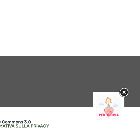
Il Teatro Stabile di Torin
l’Assemblea Generale de
Matthias Martelli in tournée
network teatrale
mondiale con Lu Santo Jullàre
internazionale Mitos21
Françesco e Mistero Buffo
16 / 04 / 2026
1 / 06 / 2026
ive Commons 3.0
MATIVA SULLA PRIVACY