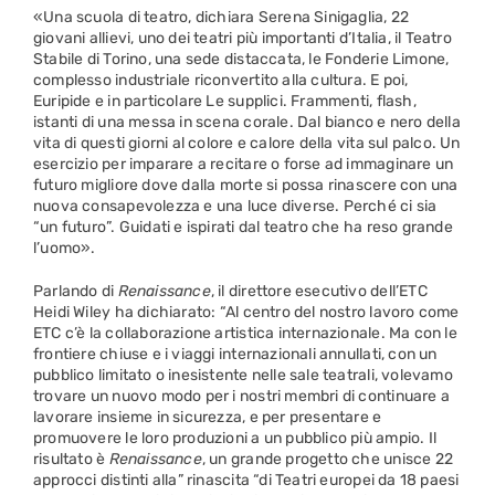
«Una scuola di teatro, dichiara Serena Sinigaglia, 22
giovani allievi, uno dei teatri più importanti d’Italia, il Teatro
Stabile di Torino, una sede distaccata, le Fonderie Limone,
complesso industriale riconvertito alla cultura. E poi,
Euripide e in particolare Le supplici. Frammenti, flash,
istanti di una messa in scena corale. Dal bianco e nero della
vita di questi giorni al colore e calore della vita sul palco. Un
esercizio per imparare a recitare o forse ad immaginare un
futuro migliore dove dalla morte si possa rinascere con una
nuova consapevolezza e una luce diverse. Perché ci sia
“un futuro”. Guidati e ispirati dal teatro che ha reso grande
l’uomo».
Parlando di
Renaissance
, il direttore esecutivo dell’ETC
Heidi Wiley ha dichiarato: “Al centro del nostro lavoro come
ETC c’è la collaborazione artistica internazionale. Ma con le
frontiere chiuse e i viaggi internazionali annullati, con un
pubblico limitato o inesistente nelle sale teatrali, volevamo
trovare un nuovo modo per i nostri membri di continuare a
lavorare insieme in sicurezza, e per presentare e
promuovere le loro produzioni a un pubblico più ampio. Il
risultato è
Renaissance
, un grande progetto che unisce 22
approcci distinti alla” rinascita “di Teatri europei da 18 paesi