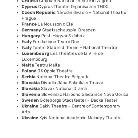
Croatia
Croatian National Theatre in Zagreb
Cyprus
Cyprus Theatre Organisation THOC
Czech Republic
Národní divadlo – National Theatre
Prague
France
La Mousson d’Eté
Germany
Staatsschauspiel Dresden
Hungary
Pesti Magyar Színház
Italy
Fondazione Teatro Due
Italy
Teatro Stabile di Torino – National Theatre
Luxembourg
Les Théâtres de la Ville de
Luxembourg
Malta
Teatru Malta
Poland
JK Opole Theatre
Serbia
National Theatre Belgrade
Slovakia
Divadlo Jána Palárika v Trnave
Slovakia
Slovak National Drama
Slovenia
Slovensko Narodno Gledališče Nova Gorica
Sweden
Göteborgs Stadsteater – Backa Teater
Ukraine
Dakh Theatre – Centre of Contemporary
Arts
Ukraine
Kyiv National Academic Molodyy Theatre