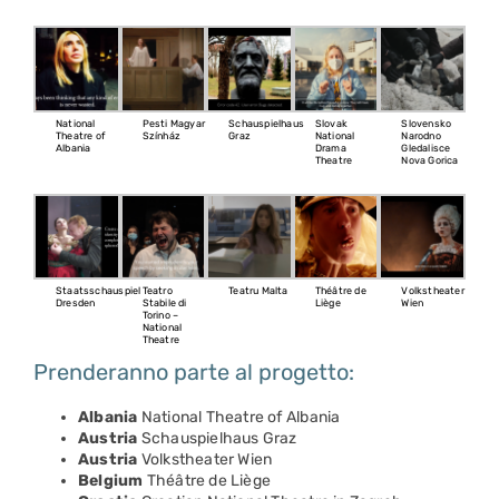
National
Pesti Magyar
Schauspielhaus
Slovak
Slovensko
Theatre of
Színház
Graz
National
Narodno
Albania
Drama
Gledalisce
Theatre
Nova Gorica
Staatsschauspiel
Teatro
Teatru Malta
Théâtre de
Volkstheater
Dresden
Stabile di
Liège
Wien
Torino –
National
Theatre
Prenderanno parte al progetto:
Albania
National Theatre of Albania
Austria
Schauspielhaus Graz
Austria
Volkstheater Wien
Belgium
Théâtre de Liège