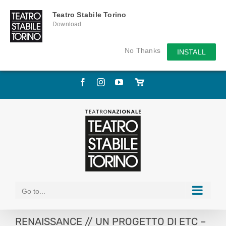
Teatro Stabile Torino
Download
No Thanks
INSTALL
Skip
Facebook
Instagram
YouTube
Store
to
online
content
Go to...
RENAISSANCE // UN PROGETTO DI ETC –