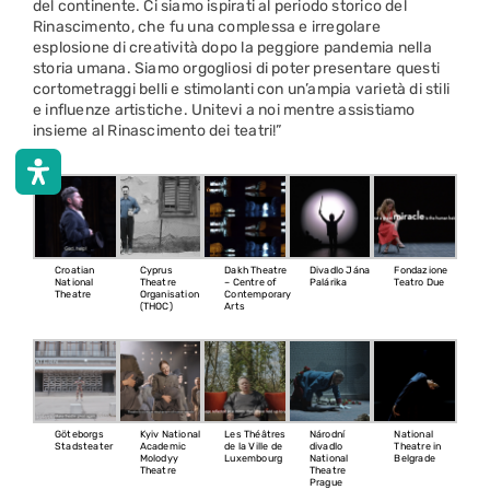
del continente. Ci siamo ispirati al periodo storico del
Rinascimento, che fu una complessa e irregolare
esplosione di creatività dopo la peggiore pandemia nella
storia umana. Siamo orgogliosi di poter presentare questi
cortometraggi belli e stimolanti con un’ampia varietà di stili
e influenze artistiche. Unitevi a noi mentre assistiamo
insieme al Rinascimento dei teatri!”
Croatian
Cyprus
Dakh Theatre
Divadlo Jána
Fondazione
National
Theatre
– Centre of
Palárika
Teatro Due
Theatre
Organisation
Contemporary
(THOC)
Arts
Göteborgs
Kyiv National
Les Théâtres
Národní
National
Stadsteater
Academic
de la Ville de
divadlo
Theatre in
Molodyy
Luxembourg
National
Belgrade
Theatre
Theatre
Prague